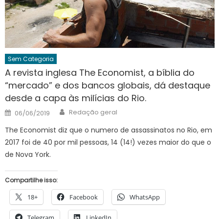
Sem Categoria
A revista inglesa The Economist, a bíblia do
“mercado” e dos bancos globais, dá destaque
desde a capa às milícias do Rio.
Author
Posted
Redação geral
06/06/2019
on
The Economist diz que o numero de assassinatos no Rio, em
2017 foi de 40 por mil pessoas, 14 (14!) vezes maior do que o
de Nova York.
Compartilhe isso:
18+
Facebook
WhatsApp
Telegram
LinkedIn