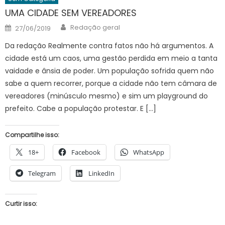
UMA CIDADE SEM VEREADORES
Author
Posted
Redação geral
27/06/2019
on
Da redação Realmente contra fatos não há argumentos. A
cidade está um caos, uma gestão perdida em meio a tanta
vaidade e ânsia de poder. Um população sofrida quem não
sabe a quem recorrer, porque a cidade não tem câmara de
vereadores (minúsculo mesmo) e sim um playground do
prefeito. Cabe a população protestar. E […]
Compartilhe isso:
18+
Facebook
WhatsApp
Telegram
LinkedIn
Curtir isso: