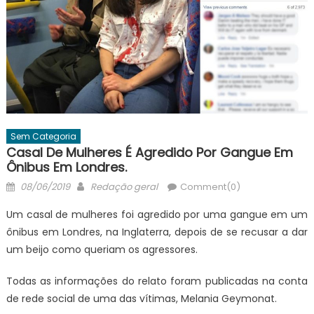
Sem Categoria
Casal De Mulheres É Agredido Por Gangue Em
Ônibus Em Londres.
Posted
Author
08/06/2019
Redação geral
Comment(0)
on
Um casal de mulheres foi agredido por uma gangue em um
ônibus em Londres, na Inglaterra, depois de se recusar a dar
um beijo como queriam os agressores.
Todas as informações do relato foram publicadas na conta
de rede social de uma das vítimas, Melania Geymonat.