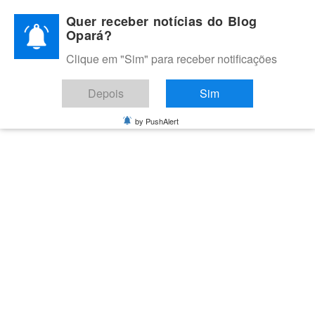
Skip
Quer receber notícias do Blog
to
Opará?
content
Clique em "Sim" para receber notificações
BLOG OPARÁ
Melhores notícias de Juazeiro, Petrolina e do Vale do São
Depois
Sim
Francisco
by PushAlert