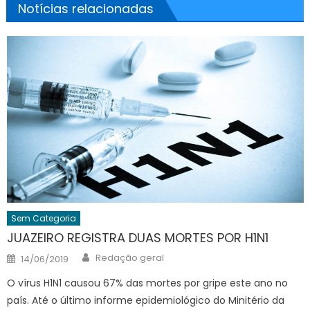
Notícias relacionadas
Sem Categoria
JUAZEIRO REGISTRA DUAS MORTES POR H1N1
Author
Posted
Redação geral
14/06/2019
on
O vírus H1N1 causou 67% das mortes por gripe este ano no
país. Até o último informe epidemiológico do Minitério da