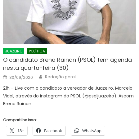
JUAZEIRO
POLÍTICA
O candidato Breno Rainan (PSOL) tem agenda
nesta quarta-feira (30)
Author
Posted
Redação geral
30/09/2020
on
21h – Live com o candidato a vereador de Juazeiro, Marcelo
Vidal, através do instagram do PSOL (@psoljuazeiro). Ascom
Breno Rainan
Compartilhe isso:
18+
Facebook
WhatsApp