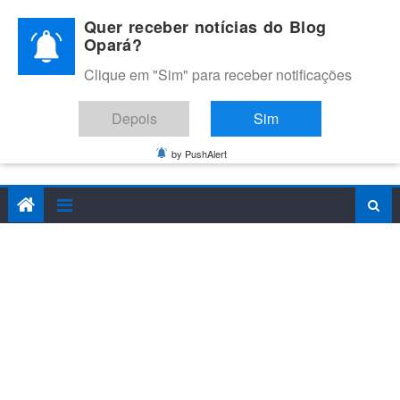
Skip
Quer receber notícias do Blog
to
Opará?
content
Clique em "Sim" para receber notificações
BLOG OPARÁ
Melhores notícias de Juazeiro, Petrolina e do Vale do São
Depois
Sim
Francisco
by PushAlert