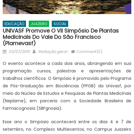
EDUCAÇÃO
JUAZEIRO
SOCIAL
UNIVASF Promove O VII Simpósio De Plantas
Medicinais Do Vale Do São Francisco
(Plamevasf)
Posted
Author
03/07/2019
Redação geral
Comment(0)
on
O evento acontece a cada dois anos, abrangendo em sua
programação cursos, palestras e apresentações de
trabalhos científicos. O Simpósio é promovido pelo Programa
de Pós-Graduação em Biociências (PPGB) da Univasf, por
meio do Núcleo de Estudos e Pesquisas de Plantas Medicinais
(Neplame), em parceria com a Sociedade Brasileira de
Farmacognosia (SBFgnosia).
Esse ano o Simpósio acontecerá entre os dias 4 e 7 de
setembro, no Complexo Multieventos, no Campus Juazeiro