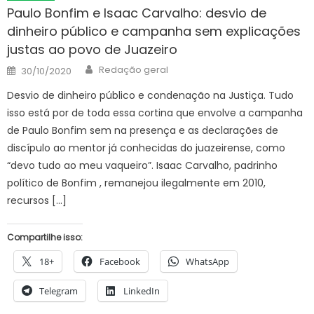
Paulo Bonfim e Isaac Carvalho: desvio de
dinheiro público e campanha sem explicações
justas ao povo de Juazeiro
Author
Posted
Redação geral
30/10/2020
on
Desvio de dinheiro público e condenação na Justiça. Tudo
isso está por de toda essa cortina que envolve a campanha
de Paulo Bonfim sem na presença e as declarações de
discípulo ao mentor já conhecidas do juazeirense, como
“devo tudo ao meu vaqueiro”. Isaac Carvalho, padrinho
político de Bonfim , remanejou ilegalmente em 2010,
recursos […]
Compartilhe isso:
18+
Facebook
WhatsApp
Telegram
LinkedIn