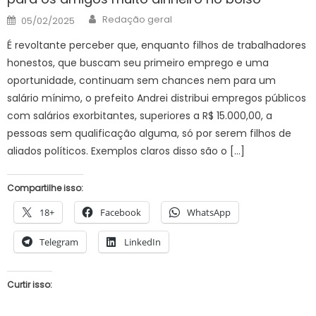
Author
Posted
Redação geral
05/02/2025
on
É revoltante perceber que, enquanto filhos de trabalhadores
honestos, que buscam seu primeiro emprego e uma
oportunidade, continuam sem chances nem para um
salário mínimo, o prefeito Andrei distribui empregos públicos
com salários exorbitantes, superiores a R$ 15.000,00, a
pessoas sem qualificação alguma, só por serem filhos de
aliados políticos. Exemplos claros disso são o […]
Compartilhe isso:
18+
Facebook
WhatsApp
Telegram
LinkedIn
Curtir isso: