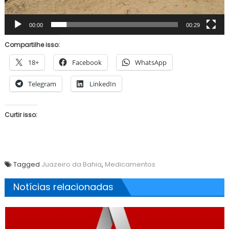
00:00
00:29
Compartilhe isso:
18+
Facebook
WhatsApp
Telegram
LinkedIn
Curtir isso:
Tagged
Juazeiro da Bahia
,
Medicamentos
Notícias relacionadas