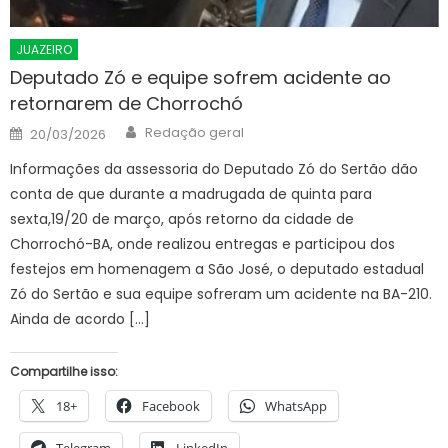
JUAZEIRO
Deputado Zó e equipe sofrem acidente ao
retornarem de Chorrochó
Author
Posted
Redação geral
20/03/2026
on
Informações da assessoria do Deputado Zó do Sertão dão
conta de que durante a madrugada de quinta para
sexta,19/20 de março, após retorno da cidade de
Chorrochó-BA, onde realizou entregas e participou dos
festejos em homenagem a São José, o deputado estadual
Zó do Sertão e sua equipe sofreram um acidente na BA-210.
Ainda de acordo […]
Compartilhe isso:
18+
Facebook
WhatsApp