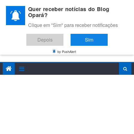
Skip
Quer receber notícias do Blog
to
Opará?
content
Clique em "Sim" para receber notificações
BLOG OPARÁ
Melhores notícias de Juazeiro, Petrolina e do Vale do São
Depois
Sim
Francisco
by PushAlert