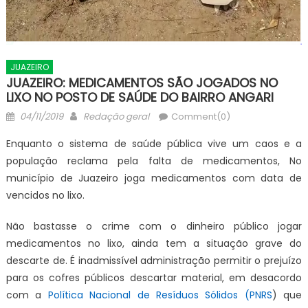
JUAZEIRO
JUAZEIRO: MEDICAMENTOS SÃO JOGADOS NO
LIXO NO POSTO DE SAÚDE DO BAIRRO ANGARI
Posted
Author
04/11/2019
Redação geral
Comment(0)
on
Enquanto o sistema de saúde pública vive um caos e a
população reclama pela falta de medicamentos, No
município de Juazeiro joga medicamentos com data de
vencidos no lixo.
Não bastasse o crime com o dinheiro público jogar
medicamentos no lixo, ainda tem a situação grave do
descarte de. É inadmissível administração permitir o prejuízo
para os cofres públicos descartar material, em desacordo
com a
Política Nacional de Resíduos Sólidos (PNRS
) que