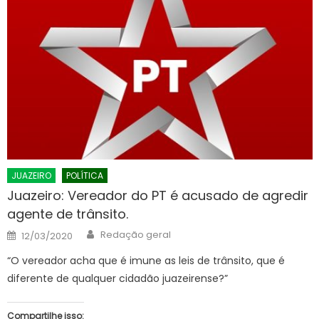
JUAZEIRO
POLÍTICA
Juazeiro: Vereador do PT é acusado de agredir
agente de trânsito.
Author
Posted
Redação geral
12/03/2020
on
“O vereador acha que é imune as leis de trânsito, que é
diferente de qualquer cidadão juazeirense?”
Compartilhe isso: