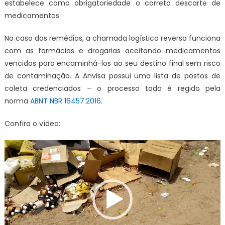
estabelece como obrigatoriedade o correto
descarte de
medicamentos
.
No caso dos
remédios
, a chamada logística reversa funciona
com as
farmácias e drogarias
aceitando
medicamentos
vencidos
para encaminhá-los ao seu destino final sem risco
de contaminação. A
Anvisa
possui uma lista de
postos de
coleta
credenciados – o processo todo é regido pela
norma
ABNT NBR 16457:2016
.
Confira o vídeo:
Tocador
de
vídeo