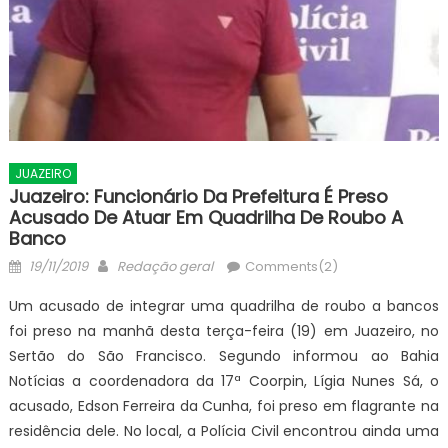
JUAZEIRO
Juazeiro: Funcionário Da Prefeitura É Preso
Acusado De Atuar Em Quadrilha De Roubo A
Banco
Posted
Author
19/11/2019
Redação geral
Comments(2)
on
Um acusado de integrar uma quadrilha de roubo a bancos
foi preso na manhã desta terça-feira (19) em Juazeiro, no
Sertão do São Francisco. Segundo informou ao Bahia
Notícias a coordenadora da 17ª Coorpin, Lígia Nunes Sá, o
acusado, Edson Ferreira da Cunha, foi preso em flagrante na
residência dele. No local, a Polícia Civil encontrou ainda uma