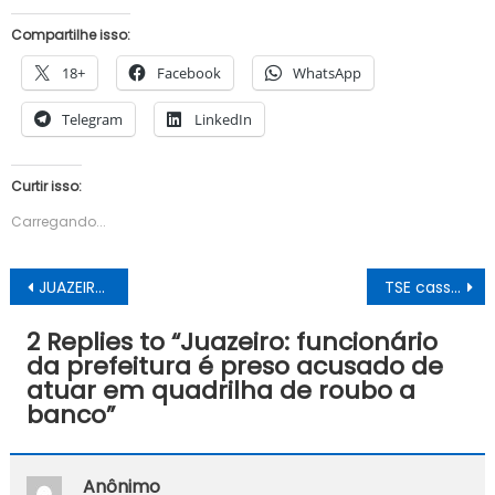
Compartilhe isso:
18+
Facebook
WhatsApp
Telegram
LinkedIn
Curtir isso:
Carregando...
Navegação
JUAZEIRO: CRIANÇA É ATINGIDA POR TIRO ACIDENTAL, DISPARADO POR UM ADOLESCENTE QUE ENCONTROU A ARMA NUM TERRENO BALDIO
TSE cassa prefeito e vice em Pilão Arcado e determina novas eleições
de
2 Replies to “
Juazeiro: funcionário
Post
da prefeitura é preso acusado de
atuar em quadrilha de roubo a
banco
”
Anônimo