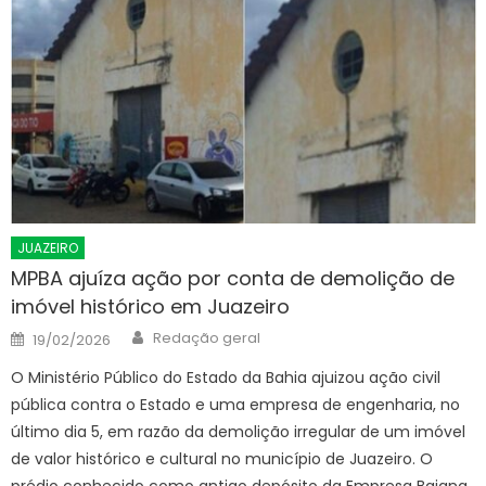
JUAZEIRO
MPBA ajuíza ação por conta de demolição de
imóvel histórico em Juazeiro
Author
Posted
Redação geral
19/02/2026
on
O Ministério Público do Estado da Bahia ajuizou ação civil
pública contra o Estado e uma empresa de engenharia, no
último dia 5, em razão da demolição irregular de um imóvel
de valor histórico e cultural no município de Juazeiro. O
prédio conhecido como antigo depósito da Empresa Baiana