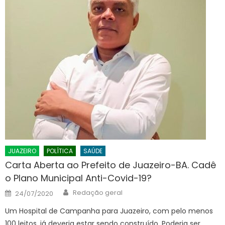
JUAZEIRO
POLÍTICA
SAÚDE
Carta Aberta ao Prefeito de Juazeiro-BA. Cadê
o Plano Municipal Anti-Covid-19?
Author
Posted
Redação geral
24/07/2020
on
Um Hospital de Campanha para Juazeiro, com pelo menos
100 leitos, já deveria estar sendo construído. Poderia ser