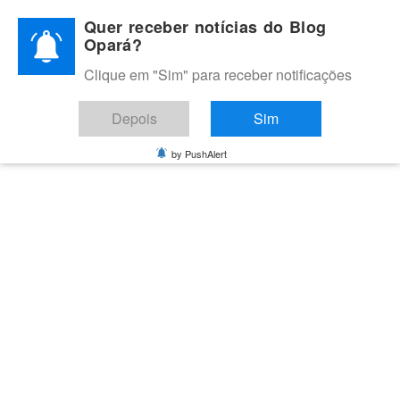
Skip
Quer receber notícias do Blog
to
Opará?
content
Clique em "Sim" para receber notificações
BLOG OPARÁ
Melhores notícias de Juazeiro, Petrolina e do Vale do São
Depois
Sim
Francisco
by PushAlert