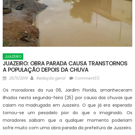
JUAZEIRO
JUAZEIRO: OBRA PARADA CAUSA TRANSTORNOS
A POPULAÇÃO DEPOIS DA CHUVA
Posted
Author
25/11/2019
Redação geral
Comment(1)
on
Os moradores da rua 06, Jardim Florida, amanheceram
ilhados nesta segunda-feira (25) por causa das chuvas que
caiam na madrugada em Juazeiro. O que já era esperado
tornou-se um pesadelo pior do que o imaginado. Os
moradores saibam que a qualquer momento poderiam
sofre muito com uma obra parada da prefeitura de Juazeiro.