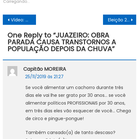
Carregando...
Navegação
Vídeo: Cavalo é puxado por carro em plena avenida de Petrolina
Eleição 2020: Partido Patriota realiza reunião em Petrolina
de
One Reply to “
JUAZEIRO: OBRA
Post
PARADA CAUSA TRANSTORNOS A
POPULAÇÃO DEPOIS DA CHUVA
”
Capitão MOREIRA
25/11/2019 às 21:27
Se você alimentar um cachorro durante três
dias ele vai lhe ser grato por 30 anos… se você
alimentar políticos PROFISSIONAIS por 30 anos,
em três dias eles vão esquecer de você… Chega
de circo e pingue-pongue!
Também cansado(a) de tanto descaso?