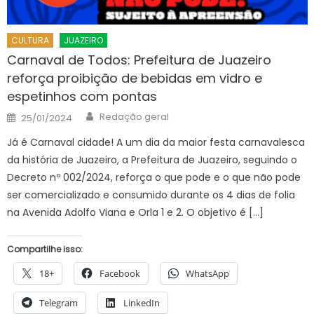
CULTURA
JUAZEIRO
Carnaval de Todos: Prefeitura de Juazeiro
reforça proibição de bebidas em vidro e
espetinhos com pontas
Author
Posted
Redação geral
25/01/2024
on
Já é Carnaval cidade! A um dia da maior festa carnavalesca
da história de Juazeiro, a Prefeitura de Juazeiro, seguindo o
Decreto nº 002/2024, reforça o que pode e o que não pode
ser comercializado e consumido durante os 4 dias de folia
na Avenida Adolfo Viana e Orla 1 e 2. O objetivo é […]
Compartilhe isso:
18+
Facebook
WhatsApp
Telegram
LinkedIn