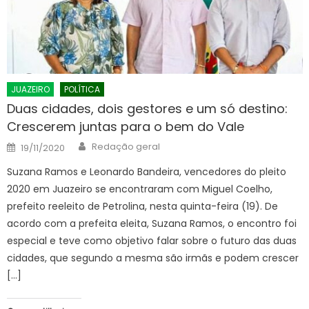
JUAZEIRO
POLÍTICA
Duas cidades, dois gestores e um só destino:
Crescerem juntas para o bem do Vale
Author
Posted
Redação geral
19/11/2020
on
Suzana Ramos e Leonardo Bandeira, vencedores do pleito
2020 em Juazeiro se encontraram com Miguel Coelho,
prefeito reeleito de Petrolina, nesta quinta-feira (19). De
acordo com a prefeita eleita, Suzana Ramos, o encontro foi
especial e teve como objetivo falar sobre o futuro das duas
cidades, que segundo a mesma são irmãs e podem crescer
[…]