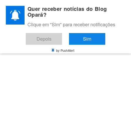
Skip
Quer receber notícias do Blog
to
Opará?
content
Clique em "Sim" para receber notificações
BLOG OPARÁ
Melhores notícias de Juazeiro, Petrolina e do Vale do São
Depois
Sim
Francisco
by PushAlert