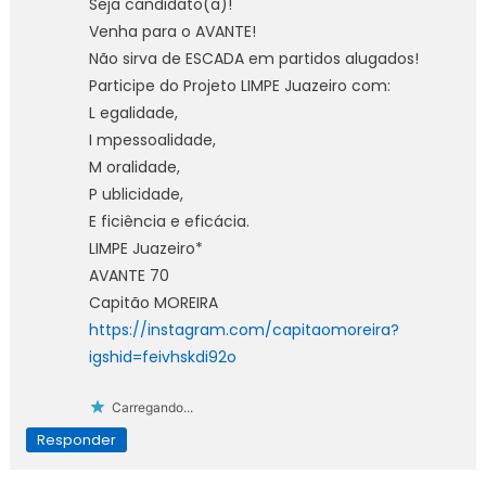
Seja candidato(a)!
Venha para o AVANTE!
Não sirva de ESCADA em partidos alugados!
Participe do Projeto LIMPE Juazeiro com:
L egalidade,
I mpessoalidade,
M oralidade,
P ublicidade,
E ficiência e eficácia.
LIMPE Juazeiro*
AVANTE 70
Capitão MOREIRA
https://instagram.com/capitaomoreira?
igshid=feivhskdi92o
Carregando...
Responder