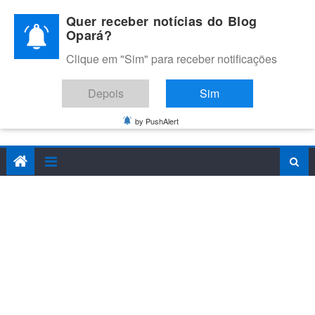
Skip
Quer receber notícias do Blog
to
Opará?
content
Clique em "Sim" para receber notificações
BLOG OPARÁ
Melhores notícias de Juazeiro, Petrolina e do Vale do São
Depois
Sim
Francisco
by PushAlert