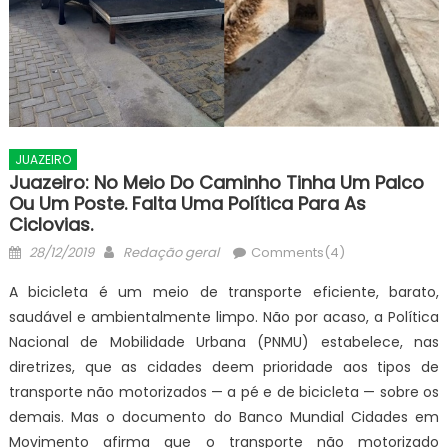
JUAZEIRO
Juazeiro: No Meio Do Caminho Tinha Um Palco
Ou Um Poste. Falta Uma Política Para As
Ciclovias.
Posted
Author
28/12/2019
Redação geral
Comments(4)
on
A bicicleta é um meio de transporte eficiente, barato,
saudável e ambientalmente limpo. Não por acaso, a Política
Nacional de Mobilidade Urbana (PNMU) estabelece, nas
diretrizes, que as cidades deem prioridade aos tipos de
transporte não motorizados — a pé e de bicicleta — sobre os
demais. Mas o documento do Banco Mundial Cidades em
Movimento afirma que o transporte não motorizado