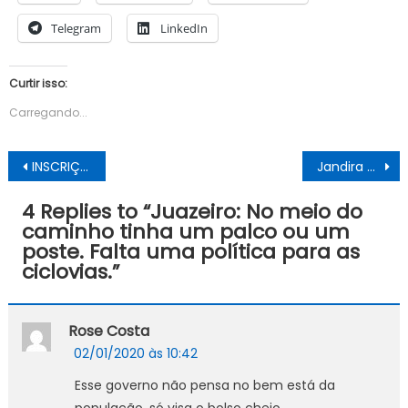
Telegram
LinkedIn
Curtir isso:
Carregando...
Navegação
INSCRIÇÕES PARA 4º FESTIVAL DE TEATRO DO INTERIOR DA BAHIA, ENCERRAM-SE NESTA SEGUNDA-FEIRA (30)
Jandira sobre rumor que circulou: “PCdoB não vai mudar de nome. Me orgulho de ser comunista”
de
4 Replies to “
Juazeiro: No meio do
Post
caminho tinha um palco ou um
poste. Falta uma política para as
ciclovias.
”
Rose Costa
02/01/2020 às 10:42
Esse governo não pensa no bem está da