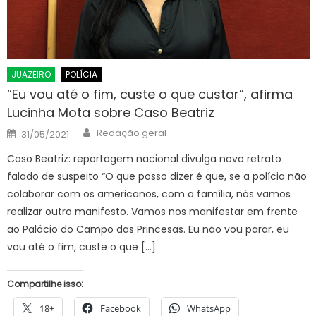
JUAZEIRO
POLÍCIA
“Eu vou até o fim, custe o que custar”, afirma
Lucinha Mota sobre Caso Beatriz
Author
Posted
Redação geral
31/05/2021
on
Caso Beatriz: reportagem nacional divulga novo retrato
falado de suspeito “O que posso dizer é que, se a polícia não
colaborar com os americanos, com a família, nós vamos
realizar outro manifesto. Vamos nos manifestar em frente
ao Palácio do Campo das Princesas. Eu não vou parar, eu
vou até o fim, custe o que […]
Compartilhe isso:
18+
Facebook
WhatsApp