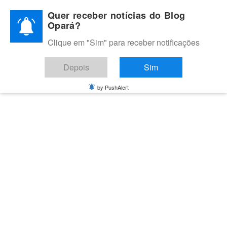
Skip
Quer receber notícias do Blog
to
Opará?
content
Clique em "Sim" para receber notificações
BLOG OPARÁ
Melhores notícias de Juazeiro, Petrolina e do Vale do São
Depois
Sim
Francisco
by PushAlert