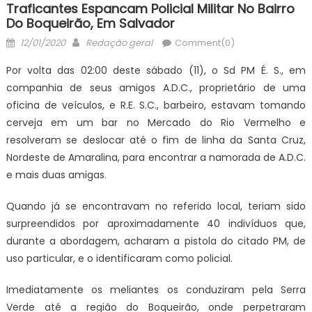
Traficantes Espancam Policial Militar No Bairro
Do Boqueirão, Em Salvador
Posted
Author
12/01/2020
Redação geral
Comment(0)
on
Por volta das 02:00 deste sábado (11), o Sd PM É. S., em
companhia de seus amigos A.D.C., proprietário de uma
oficina de veículos, e R.E. S.C., barbeiro, estavam tomando
cerveja em um bar no Mercado do Rio Vermelho e
resolveram se deslocar até o fim de linha da Santa Cruz,
Nordeste de Amaralina, para encontrar a namorada de A.D.C.
e mais duas amigas.
Quando já se encontravam no referido local, teriam sido
surpreendidos por aproximadamente 40 indivíduos que,
durante a abordagem, acharam a pistola do citado PM, de
uso particular, e o identificaram como policial.
Imediatamente os meliantes os conduziram pela Serra
Verde até a região do Boqueirão, onde perpetraram