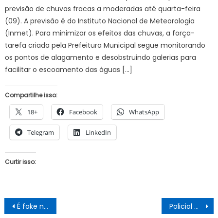
previsão de chuvas fracas a moderadas até quarta-feira
(09). A previsão é do Instituto Nacional de Meteorologia
(Inmet). Para minimizar os efeitos das chuvas, a força-
tarefa criada pela Prefeitura Municipal segue monitorando
os pontos de alagamento e desobstruindo galerias para
facilitar o escoamento das águas […]
Compartilhe isso:
18+
Facebook
WhatsApp
Telegram
LinkedIn
Curtir isso:
Navegação
É fake news que Juazeiro cresceu mais do que Petrolina.
Policial militar é assassinado a tiros em fazenda no interior da Bahia