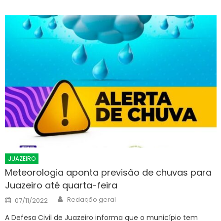
JUAZEIRO
Meteorologia aponta previsão de chuvas para
Juazeiro até quarta-feira
Author
Posted
Redação geral
07/11/2022
on
A Defesa Civil de Juazeiro informa que o município tem