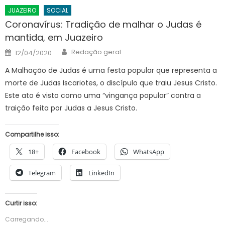
JUAZEIRO
SOCIAL
Coronavírus: Tradição de malhar o Judas é
mantida, em Juazeiro
Author
Posted
Redação geral
12/04/2020
on
A Malhação de Judas é uma festa popular que representa a
morte de Judas Iscariotes, o discípulo que traiu Jesus Cristo.
Este ato é visto como uma “vingança popular” contra a
traição feita por Judas a Jesus Cristo.
Compartilhe isso:
18+
Facebook
WhatsApp
Telegram
LinkedIn
Curtir isso:
Carregando...