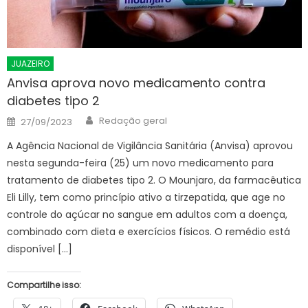
JUAZEIRO
Anvisa aprova novo medicamento contra
diabetes tipo 2
Author
Posted
Redação geral
27/09/2023
on
A Agência Nacional de Vigilância Sanitária (Anvisa) aprovou
nesta segunda-feira (25) um novo medicamento para
tratamento de diabetes tipo 2. O Mounjaro, da farmacêutica
Eli Lilly, tem como princípio ativo a tirzepatida, que age no
controle do açúcar no sangue em adultos com a doença,
combinado com dieta e exercícios físicos. O remédio está
disponível […]
Compartilhe isso: