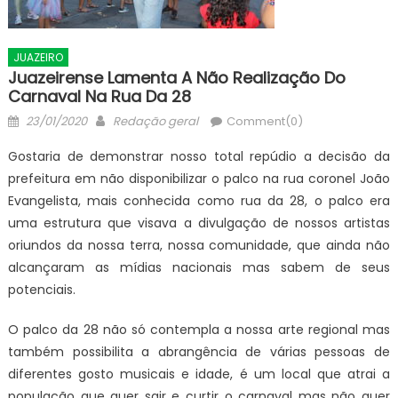
JUAZEIRO
Juazeirense Lamenta A Não Realização Do
Carnaval Na Rua Da 28
Posted
Author
23/01/2020
Redação geral
Comment(0)
on
Gostaria de demonstrar nosso total repúdio a decisão da
prefeitura em não disponibilizar o palco na rua coronel João
Evangelista, mais conhecida como rua da 28, o palco era
uma estrutura que visava a divulgação de nossos artistas
oriundos da nossa terra, nossa comunidade, que ainda não
alcançaram as mídias nacionais mas sabem de seus
potenciais.
O palco da 28 não só contempla a nossa arte regional mas
também possibilita a abrangência de várias pessoas de
diferentes gosto musicais e idade, é um local que atrai a
população que quer sair e curtir o carnaval mas não quer