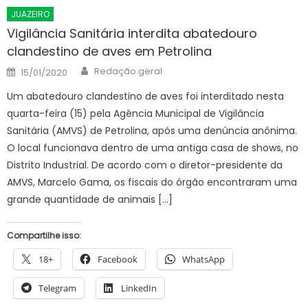
JUAZEIRO
Vigilância Sanitária interdita abatedouro
clandestino de aves em Petrolina
Author
Posted
Redação geral
15/01/2020
on
Um abatedouro clandestino de aves foi interditado nesta
quarta-feira (15) pela Agência Municipal de Vigilância
Sanitária (AMVS) de Petrolina, após uma denúncia anônima.
O local funcionava dentro de uma antiga casa de shows, no
Distrito Industrial. De acordo com o diretor-presidente da
AMVS, Marcelo Gama, os fiscais do órgão encontraram uma
grande quantidade de animais […]
Compartilhe isso:
18+
Facebook
WhatsApp
Telegram
LinkedIn