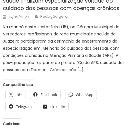
saúde finalizam especialização voltada ao
cuidado das pessoas com doenças crônicas
Author
Posted
Redação geral
16/09/2023
on
Na manhã desta sexta-feira (15), na Câmara Municipal de
Vereadores, profissionais da rede municipal de saúde de
Juazeiro participaram da cerimônia de encerramento da
especialização em: Melhoria do cuidado das pessoas com
condições crônicas na Atenção Primária à Saúde (APS). A
pós-graduação faz parte do projeto “Cuida APS: cuidado das
pessoas com Doenças Crônicas não […]
Compartilhe isso:
18+
Facebook
WhatsApp
Telegram
LinkedIn
Curtir isso: