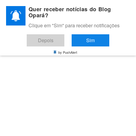
Skip
Quer receber notícias do Blog
to
Opará?
content
Clique em "Sim" para receber notificações
BLOG OPARÁ
Melhores notícias de Juazeiro, Petrolina e do Vale do São
Depois
Sim
Francisco
by PushAlert