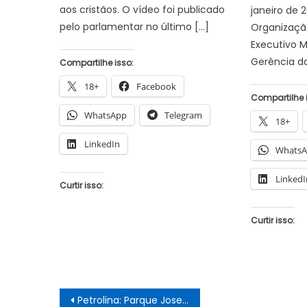
aos cristãos. O vídeo foi publicado
janeiro de 
pelo parlamentar no último […]
Organização
Executivo M
Gerência da
Compartilhe isso:
18+
Facebook
Compartilhe 
WhatsApp
Telegram
18+
LinkedIn
Whats
LinkedI
Curtir isso:
Curtir isso:
Navegação
Petrolina: Parque Josepha Coelho, tem área de 160 mil m² de opções para o lazer