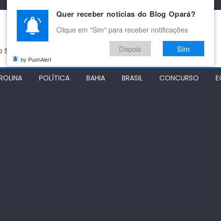
Quer receber notícias do Blog Opará?
Clique em "Sim" para receber notificações
Depois
Sim
do São Francisco
by PushAlert
ROLINA
POLÍTICA
BAHIA
BRASIL
CONCURSO
E