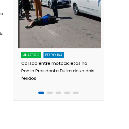
 a
A.
JUAZEIRO
ado
A lenda d
JUAZEIRO
PETROLINA
rem
Francisco:
Colisão entre motocicletas na
 diz o
para a 2ª
Ponte Presidente Dutra deixa dois
feridos