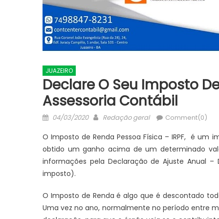
JUAZEIRO
Declare O Seu Imposto D
Assessoria Contábil
Posted
Author
04/03/2020
Redação geral
Comment(0)
on
O Imposto de Renda Pessoa Física – IRPF, é um i
obtido um ganho acima de um determinado valor
informações pela Declaração de Ajuste Anual – DI
imposto).
O Imposto de Renda é algo que é descontado tod
Uma vez no ano, normalmente no período entre març