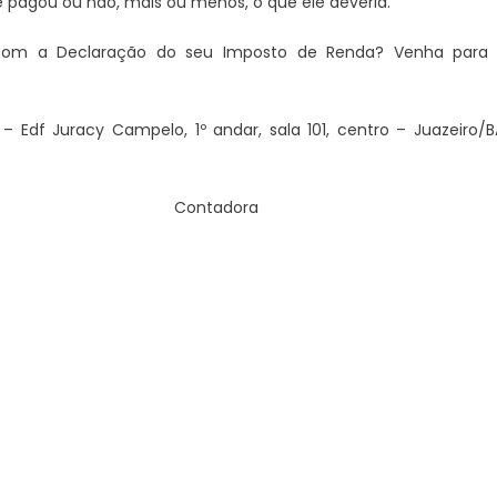
e pagou ou não, mais ou menos, o que ele deveria.
a com a Declaração do seu Imposto de Renda? Venha para
– Edf Juracy Campelo, 1º andar, sala 101, centro – Juazeiro/B
JUAZEIRO
Juazeiro: Candidatos a deput
Contadora
Vídeo expõe comércio
estadual estão aptos para se
na cidade e reacende
concorrem às eleições. É o que
re possíveis efeitos de
TCU
 econômica