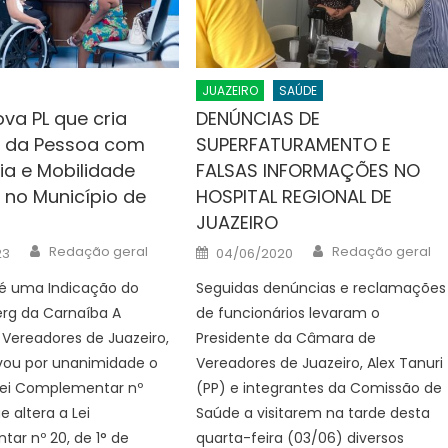
JUAZEIRO
SAÚDE
va PL que cria
DENÚNCIAS DE
a da Pessoa com
SUPERFATURAMENTO E
ia e Mobilidade
FALSAS INFORMAÇÕES NO
 no Município de
HOSPITAL REGIONAL DE
JUAZEIRO
Author
Author
Posted
Redação geral
Redação geral
23
04/06/2020
on
 é uma Indicação do
Seguidas denúncias e reclamações
erg da Carnaíba A
de funcionários levaram o
Vereadores de Juazeiro,
Presidente da Câmara de
ovou por unanimidade o
Vereadores de Juazeiro, Alex Tanuri
 Lei Complementar nº
(PP) e integrantes da Comissão de
e altera a Lei
Saúde a visitarem na tarde desta
ar nº 20, de 1° de
quarta-feira (03/06) diversos