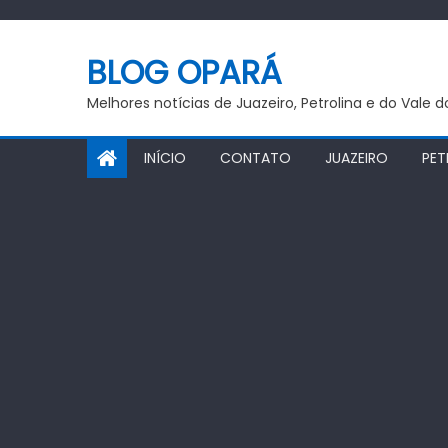
Skip
to
BLOG OPARÁ
content
Melhores notícias de Juazeiro, Petrolina e do Vale 
INÍCIO
CONTATO
JUAZEIRO
PET