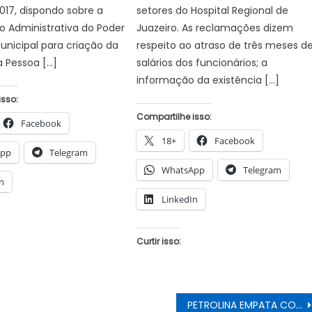
2017, dispondo sobre a
setores do Hospital Regional de
 Administrativa do Poder
Juazeiro. As reclamações dizem
unicipal para criação da
respeito ao atraso de três meses d
 Pessoa […]
salários dos funcionários; a
informação da existência […]
isso:
Compartilhe isso:
Facebook
18+
Facebook
App
Telegram
WhatsApp
Telegram
n
LinkedIn
Curtir isso:
PETROLINA EMPATA COM O SPORT E FICA LONGE DA PRÓXIMA FASE