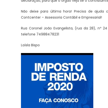
declaração, para que o órgão veja se o contribuint
Não deixe para última hora! Precisa de ajud
Contcenter – Assessoria Contábil e Empresarial!
JUAZEIRO
Rua Coronel João Evangelista, (rua da 28), nº 24 
Aciaj passa a integrar Comitê
telefone 74988478231
Interinstitucional de Segurança
JUAZEIRO
Pública para fortalecer ações em
Laísla Bispo 
Juazeiro: 
Juazeiro
esvaziado 
debate sob
uma crise