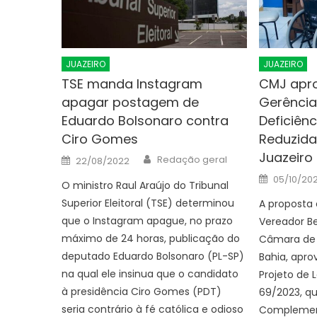
JUAZEIRO
JUAZEIRO
TSE manda Instagram
CMJ apro
apagar postagem de
Gerênci
Eduardo Bolsonaro contra
Deficiênc
Ciro Gomes
Reduzida
Juazeiro
Author
Posted
Redação geral
22/08/2022
on
Posted
05/10/20
O ministro Raul Araújo do Tribunal
on
Superior Eleitoral (TSE) determinou
A proposta
que o Instagram apague, no prazo
Vereador B
máximo de 24 horas, publicação do
Câmara de 
deputado Eduardo Bolsonaro (PL-SP)
Bahia, apr
na qual ele insinua que o candidato
Projeto de
à presidência Ciro Gomes (PDT)
69/2023, qu
seria contrário à fé católica e odioso
Complement