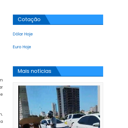
Cotação
Dólar Hoje
Euro Hoje
Mais notícias
am
ar
de
m.
 a