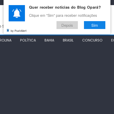
Quer receber notícias do Blog Opará?
Clique em "Sim" para receber notificações
Depois
Sim
do São Francisco
by PushAlert
ROLINA
POLÍTICA
BAHIA
BRASIL
CONCURSO
E