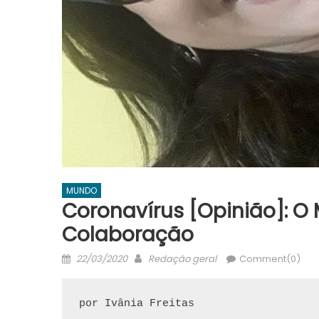
MUNDO
Coronavírus [Opinião]: O
Colaboração
Posted
Author
22/03/2020
Redação geral
Comment(0)
on
por Ivânia Freitas