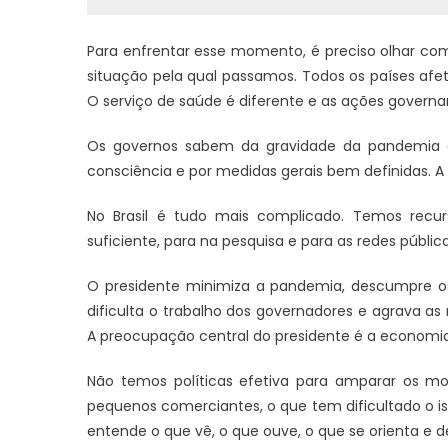
Para enfrentar esse momento, é preciso olhar com
situação pela qual passamos. Todos os países afe
JUAZEIRO
O serviço de saúde é diferente e as ações governa
Juazeiro: 
JUAZEIRO
Os governos sabem da gravidade da pandemia 
vítima na n
Protegido: Eleições 2026: Quem está
consciência e por medidas gerais bem definidas. A
pagando ao blogueiro para difamar
Juvenilson Passos? Fogo amigo?
No Brasil é tudo mais complicado. Temos recu
suficiente, para na pesquisa e para as redes públic
O presidente minimiza a pandemia, descumpre os
dificulta o trabalho dos governadores e agrava as
A preocupação central do presidente é a economia,
Não temos políticas efetiva para amparar os mo
pequenos comerciantes, o que tem dificultado o is
entende o que vê, o que ouve, o que se orienta e 