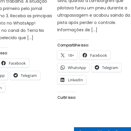
Silva, quando a Lamborghini que
m trabalha. A situação
pilotava furou um pneu durante a
a primeiro pelo jornal
ultrapassagem e acabou saindo da
no 3. Receba as principais
pista após perder o controle.
reto no WhatsApp!
Informações de […]
 no canal do Terra No
abelecido que […]
Compartilhe isso:
isso:
18+
Facebook
Facebook
WhatsApp
Telegram
App
Telegram
LinkedIn
n
Curtir isso: