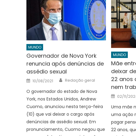
MUNDO
Governador de Nova York
MUNDO
Mãe entr
renuncia após denúncias de
deixar de
assédio sexual
22 anos 
Author
Posted
Redação geral
10/08/2021
on
nem trab
O governador do estado de Nova
Posted
02/11/202
on
York, nos Estados Unidos, Andrew
Cuomo, anunciou nesta terça-feira
Uma mãe na
(10) que vai deixar o cargo após
uma ação na
denúncias de assédio sexual. Em
pagar pensã
pronunciamento, Cuomo negou que
22 anos, qu