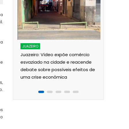
da
l.
ta
JUAZEIRO
Juazeiro: Vídeo expõe comércio
esvaziado na cidade e reacende
de
debate sobre possíveis efeitos de
uma crise econômica
s,
o.
os
ão