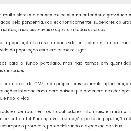
 muita clareza o cenário mundial para entender a gravidade 
tados pela pandemia, são economicamente, superiores ao Brasi
mentais, mais assertivas e ágeis em todas as áreas.
Acidente de trânsito com
e a população tem sido conduzida ao isolamento com mui
ova rotatória do Calu
 vida da população está em primeiro lugar.
rsos para o fundo partidário, mas não temos em quantida
as de saúde;
 protocolos da OMS e do próprio país, estimula aglomeraçõe
 relações internacionais com países que poderiam nos dar apoi
 e não, a vida.
radores de rua, nem os trabalhadores informais, e mesmo, 
olamento total. Para agravar a situação, parte da população n
descumpre o protocolo, potencializando a expansão do vírus.