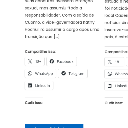
suas condutas tivessem intenção
estuda e ne
sexual, mas assumiu “toda a
foi noticiad
responsabilidade”. Com a saída de
local Cader
Cuomo, a vice-governadora Kathy
notícias di
Hochul irá assumir o cargo após uma
Inscreva-se
transição que […]
país, é est
Compartilhe isso:
Compartilhe 
18+
Facebook
18+
WhatsApp
Telegram
Whats
LinkedIn
LinkedI
Curtir isso:
Curtir isso: