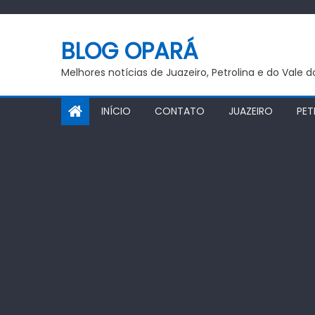
Skip
to
BLOG OPARÁ
content
Melhores notícias de Juazeiro, Petrolina e do Vale 
INÍCIO
CONTATO
JUAZEIRO
PET