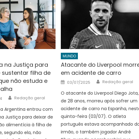
MUNDO
a na Justiça para
Atacante do Liverpool morr
 sustentar filha de
em acidente de carro
que não estuda e
Author
Posted
Redação geral
03/07/2025
on
alha
O atacante do Liverpool Diego Jota,
Author
Redação geral
4
de 28 anos, morreu após sofrer um
acidente de carro na Espanha, nest
 Argentina entrou com
quinta-feira (03/07). O atleta
 Justiça para deixar de
português estava acompanhado d
o alimentícia à filha de
irmão, o também jogador André
e, segundo ela, não