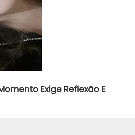
 Momento Exige Reflexão E
JUAZEIRO
Juazeiro: Iniciativa da Aciaj, Gr
avança no planejamento de a
para coibir crimes no centro
comercial