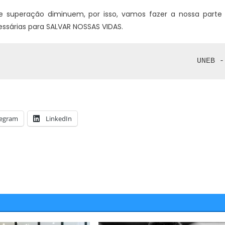
e superação diminuem, por isso, vamos fazer a nossa parte
ssárias para SALVAR NOSSAS VIDAS.
                                            
UNEB -
legram
LinkedIn