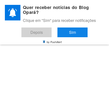
Skip
Quer receber notícias do Blog
to
Opará?
content
Clique em "Sim" para receber notificações
BLOG OPARÁ
Melhores notícias de Juazeiro, Petrolina e do Vale do São
Depois
Sim
Francisco
by PushAlert