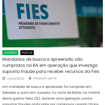
JUAZEIRO
POLÍCIA
Mandados de busca e apreensão são
cumpridos na BA em operação que investiga
suposta fraude para receber recursos do Fies
Author
Posted
Redação geral
13/04/2023
on
Um mandado de busca e apreensão foi cumprido em
Salvador e outro em Juazeiro, no norte da Bahia, na manhã
desta quarta-feira (12), durante uma operação contra
supostas fraudes praticadas por criminosos usando títulos