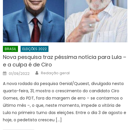
BRASIL
ELEIÇÕES 2022
Nova pesquisa traz péssima notícia para Lula –
e a culpa é de Ciro
Author
Posted
Redação geral
01/09/2022
on
A nova rodada da pesquisa Genial/Quaest, divulgada nesta
quarta-feira, 31, mostra o crescimento do candidato Ciro
Gomes, do PDT, fora da margem de erro – se contarmos o
último mês –, o que, neste momento, impede a vitória de
Lula no primeiro turno das eleições. Entre o dia 3 de agosto e
hoje, o pedetista cresceu […]