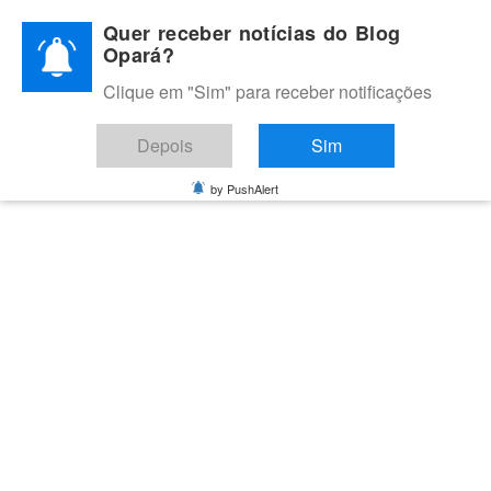
Skip
Quer receber notícias do Blog
to
Opará?
content
Clique em "Sim" para receber notificações
BLOG OPARÁ
Melhores notícias de Juazeiro, Petrolina e do Vale do São
Depois
Sim
Francisco
by PushAlert