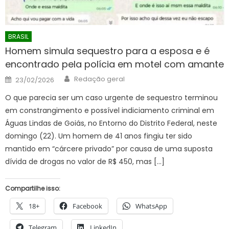
BRASIL
Homem simula sequestro para a esposa e é
encontrado pela polícia em motel com amante
Author
Posted
Redação geral
23/02/2026
on
O que parecia ser um caso urgente de sequestro terminou
em constrangimento e possível indiciamento criminal em
Águas Lindas de Goiás, no Entorno do Distrito Federal, neste
domingo (22). Um homem de 41 anos fingiu ter sido
mantido em “cárcere privado” por causa de uma suposta
dívida de drogas no valor de R$ 450, mas […]
Compartilhe isso:
18+
Facebook
WhatsApp
Telegram
LinkedIn