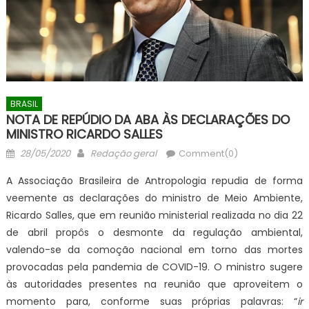
BRASIL
NOTA DE REPÚDIO DA ABA ÀS DECLARAÇÕES DO
MINISTRO RICARDO SALLES
Posted
Author
28/05/2020
Redação geral
Comment(0)
on
A Associação Brasileira de Antropologia repudia de forma
veemente as declarações do ministro de Meio Ambiente,
Ricardo Salles, que em reunião ministerial realizada no dia 22
de abril propôs o desmonte da regulação ambiental,
valendo-se da comoção nacional em torno das mortes
provocadas pela pandemia de COVID-19. O ministro sugere
às autoridades presentes na reunião que aproveitem o
momento para, conforme suas próprias palavras: “
ir