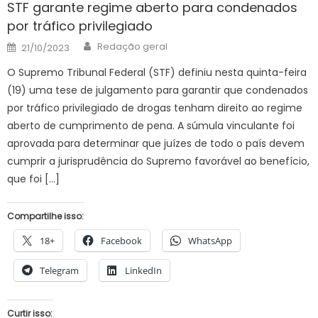
STF garante regime aberto para condenados
por tráfico privilegiado
Author
Posted
Redação geral
21/10/2023
on
O Supremo Tribunal Federal (STF) definiu nesta quinta-feira
(19) uma tese de julgamento para garantir que condenados
por tráfico privilegiado de drogas tenham direito ao regime
aberto de cumprimento de pena. A súmula vinculante foi
aprovada para determinar que juízes de todo o país devem
cumprir a jurisprudência do Supremo favorável ao benefício,
que foi […]
Compartilhe isso:
18+
Facebook
WhatsApp
Telegram
LinkedIn
Curtir isso: