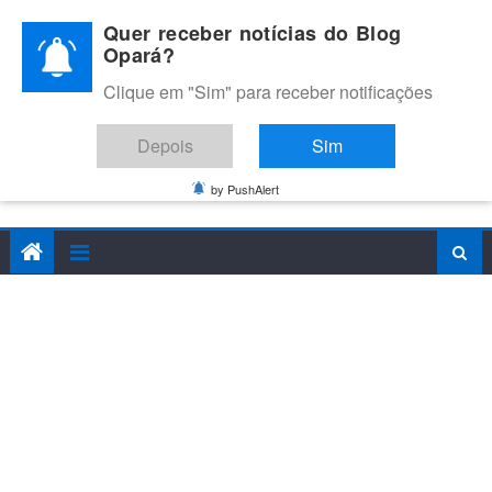
Skip
Quer receber notícias do Blog
to
Opará?
content
Clique em "Sim" para receber notificações
BLOG OPARÁ
Melhores notícias de Juazeiro, Petrolina e do Vale do São
Depois
Sim
Francisco
by PushAlert