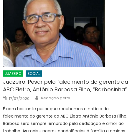
JUAZEIRO
SOCIAL
Juazeiro: Pesar pelo falecimento do gerente da
ABC Eletro, Antônio Barbosa Filho, “Barbosinha”
Author
Posted
Redação geral
17/07/2020
on
É com bastante pesar que recebemos a notícia do
falecimento do gerente da ABC Eletro Antônio Barbosa Filho.
Barbosa será sempre lembrado pela dedicação e amor ao
trabalho. As mais sinceras condolências à família e amigos