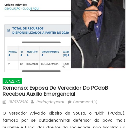
JUAZEIRO
Remanso: Esposa De Vereador Do PCdoB
Recebeu Auxilio Emergencial
Posted
Author
01/07/2020
Redação geral
Comment(0)
on
O vereador Arivaldo Ribeiro de Souza, o “Didi” (PCdoB),
famoso por se autodenominar defensor do povo mais
humilde e fiscal dos direitos da sociedade, não fiscalizou a