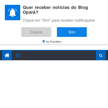
Skip
Quer receber notícias do Blog
to
Opará?
content
Clique em "Sim" para receber notificações
BLOG OPARÁ
Melhores notícias de Juazeiro, Petrolina e do Vale do São
Depois
Sim
Francisco
by PushAlert