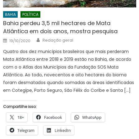
BAHIA
POLÍTICA
Bahia perdeu 3,5 mil hectares de Mata
Atlântica em dois anos, mostra pesquisa
Author
Posted
Redação geral
19/10/2020
on
Quatro dos dez municípios brasileiros que mais perderam
Mata Atlântica entre 2018 e 2019 estão na Bahia, de acordo
com o o Atlas dos Municípios da Fundação SOS Mata
Atlântica. Ao todo, novecentos e oito hectares do bioma
foram desmatados quando somadas as áreas identificadas
em Cotegipe, Porto Seguro, São Félix do Coribe e Santa […]
Compartilhe isso:
18+
Facebook
WhatsApp
Telegram
LinkedIn