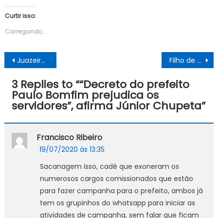
Curtir isso:
Carregando...
Navegação
Juazeiro: Prefeito inaugura praça no Jardim São Paulo, iniciada em 2018
Filho de empresário é acusado de atropelar e matar criança em Petrolina
de
3 Replies to “
“Decreto do prefeito
Post
Paulo Bomfim prejudica os
servidores”, afirma Júnior Chupeta
”
Francisco Ribeiro
19/07/2020 às 13:35
Sacanagem isso, cadê que exoneram os
numerosos cargos comissionados que estão
para fazer campanha para o prefeito, ambos já
tem os grupinhos do whatsapp para iniciar as
atividades de campanha, sem falar que ficam