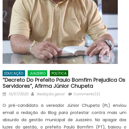
EDUCAÇÃO
JUAZEIRO
POLÍTICA
“Decreto Do Prefeito Paulo Bomfim Prejudica Os
Servidores”, Afirma Júnior Chupeta
Posted
Author
19/07/2020
Redação geral
Comments(3)
on
O pré-candidato a vereador Júnior Chupeta (PL) enviou
email a redação do Blog para protestar contra mais um
absurdo da gestão municipal de Juazeiro. No apagar das
luzes do gestão, o prefeito Paulo Bomfim (PT), baixou o