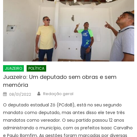
JUAZEIRO
POLÍTICA
Juazeiro: Um deputado sem obras e sem
memória
Author
Posted
Redação geral
08/01/2022
on
O deputado estadual Zó (PCdoB), está no seu segundo
mandato como deputado, mas antes disso ele teve três
mandatos como vereador. O seu partido passou 12 anos
administrando o município, com os prefeitos Isaac Carvalho
e Paulo Bomfim. As gestões foram marcadas por diversas