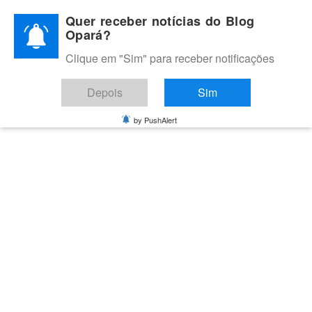
Skip
Quer receber notícias do Blog
to
Opará?
content
Clique em "Sim" para receber notificações
BLOG OPARÁ
Melhores notícias de Juazeiro, Petrolina e do Vale do São
Depois
Sim
Francisco
by PushAlert