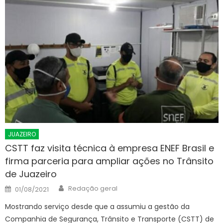
JUAZEIRO
CSTT faz visita técnica à empresa ENEF Brasil e
firma parceria para ampliar ações no Trânsito
de Juazeiro
Author
Posted
Redação geral
01/08/2021
on
Mostrando serviço desde que a assumiu a gestão da
Companhia de Segurança, Trânsito e Transporte (CSTT) de