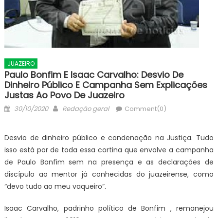
JUAZEIRO
Paulo Bonfim E Isaac Carvalho: Desvio De
Dinheiro Público E Campanha Sem Explicações
Justas Ao Povo De Juazeiro
Posted
Author
30/10/2020
Redação geral
Comment(0)
on
Desvio de dinheiro público e condenação na Justiça. Tudo
isso está por de toda essa cortina que envolve a campanha
de Paulo Bonfim sem na presença e as declarações de
discípulo ao mentor já conhecidas do juazeirense, como
“devo tudo ao meu vaqueiro”.
Isaac Carvalho, padrinho político de Bonfim , remanejou