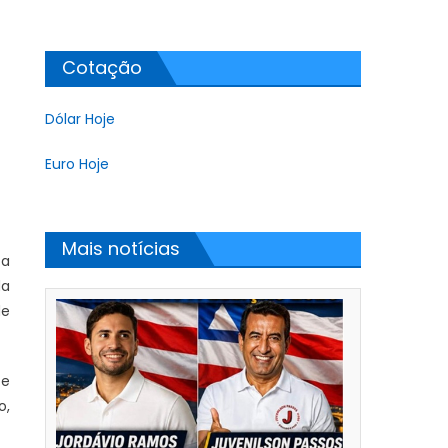
Cotação
Dólar Hoje
Euro Hoje
Mais notícias
 a
da
de
 e
o,