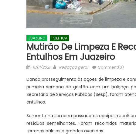
JUAZEIRO
POLÍTICA
Mutirão De Limpeza E Rec
Entulhos Em Juazeiro
Posted
Author
11/01/2021
Redação geral
Comment(0)
on
Dando prosseguimento às ações de limpeza e conse
primeira semana de gestão com um balanço posi
Secretaria de Serviços Públicos (Sesp), foram ate
entulhos.
Somente na semana passada as equipes recolher
resíduos semelhantes. Foram recolhidos materia
terrenos baldios e grandes avenidas.