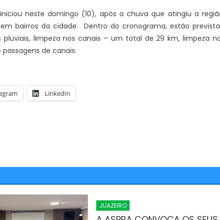
iciou neste domingo (10), após a chuva que atingiu a regiã
 em bairros da cidade. Dentro do cronograma, estão prevista
luviais, limpeza nos canais – um total de 29 km, limpeza n
 passagens de canais.
JUAZEIRO
Juazeiro: Candidatos a deput
Vídeo expõe comércio
legram
LinkedIn
estadual estão aptos para se
na cidade e reacende
concorrem às eleições. É o que
re possíveis efeitos de
TCU
 econômica
JUAZEIRO
A ASPRA CONVOCA OS SEUS