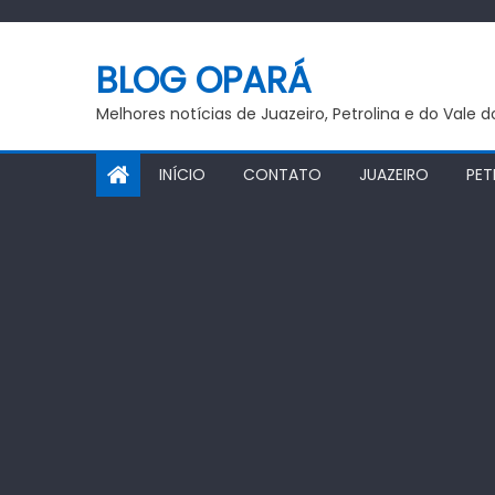
Skip
to
BLOG OPARÁ
content
Melhores notícias de Juazeiro, Petrolina e do Vale 
INÍCIO
CONTATO
JUAZEIRO
PET