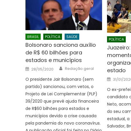
BRASIL
POLÍTICA
SAÚDE
POLÍTICA
Bolsonaro sanciona auxílio
Juazeiro
de R$ 60 bilhões para
momento 
estados e municípios
organiza
Author
Posted
Redação geral
28/05/2020
estado
on
Posted
O presidente Jair Bolsonaro (sem
31/01/202
on
partido) sancionou, com vetos, o
O ex-prefei
Projeto de Lei Complementar (PLP)
candidato 
39/2020 que prevê ajuda financeira
Neto, acom
de R$60 bilhões para estados e
do seu camp
municípios devido a crise causada
estadual, a
pela pandemia do novo coronavírus.
Salvador, Br
A publicação oficial foi feita no Diário