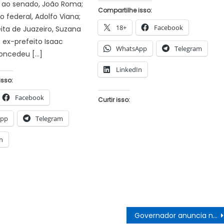
 ao senado, João Roma;
Compartilhe isso:
 federal, Adolfo Viana;
18+
Facebook
ita de Juazeiro, Suzana
ex-prefeito Isaac
WhatsApp
Telegram
concedeu […]
LinkedIn
isso:
Facebook
Curtir isso:
App
Telegram
n
Governador anuncia nome do novo comandante-geral da PMBA