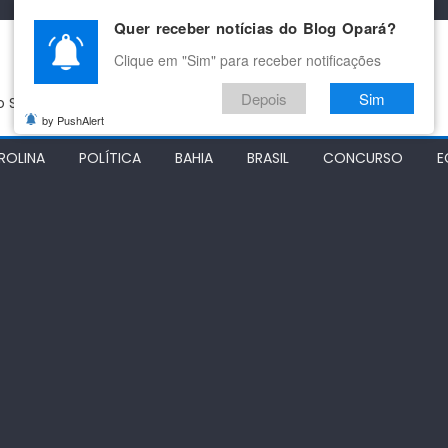
Quer receber notícias do Blog Opará?
Clique em "Sim" para receber notificações
Depois
Sim
do São Francisco
by PushAlert
ROLINA
POLÍTICA
BAHIA
BRASIL
CONCURSO
E