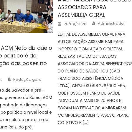
ASSOCIADOS PARA
ASSEMBLEIA GERAL
Author
Posted
Administrador
20/04/2026
on
EDITAL DE ASSEMBLEIA GERAL PARA
AUTORIZAÇÃO ASSEMBLEAR PARA
: ACM Neto diz que o
INGRESSO COM AÇÃO COLETIVA,
político é de
REALIZAR TAC EM DEFESA DOS
ção das bases no
ASSOCIADOS DA ASPRA BENEFICI´RIO
DO PLANO DE SAÚDE HGU (SÃO
Author
FRANCISCO ASSISTÊNCIA MÉDICA
Redação geral
6
LTDA), CNPJ: 03.098.226/0001-65,
to de Salvador e pré-
QUE POSSUEM PLANO DE SAÚDE
ao governo da Bahia, ACM
INDIVIDUAL A MAIS DE 20 ANOS E
panhado de lideranças
FORAM NOTIFICADOS A MIGRAREM
o político a nível local e
COMPULSORIAMENTE PARA O PLANO
 exemplo do prefeito de
COLETIVO E […]
uno Reis; do pré-