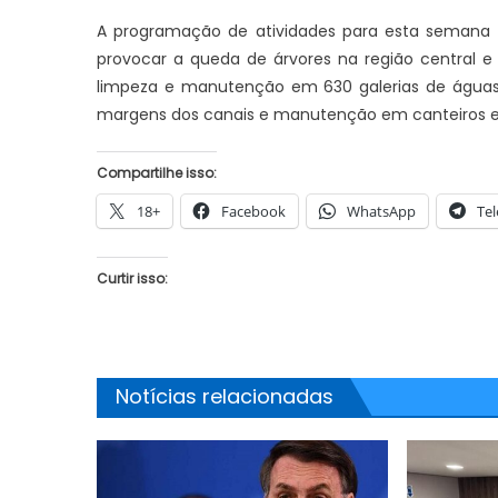
A programação de atividades para esta semana in
provocar a queda de árvores na região central e
limpeza e manutenção em 630 galerias de águas p
JUAZEIRO
margens dos canais e manutenção em canteiros e
Aciaj passa a integrar Comitê
Interinstitucional de Segurança
Compartilhe isso:
JUAZEIRO
Pública para fortalecer ações em
Juazeiro: 
18+
Facebook
WhatsApp
Te
Juazeiro
esvaziado 
debate sob
Curtir isso:
uma crise
Notícias relacionadas