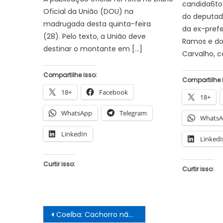
candida6to
Oficial da União (DOU) na
do deputado
madrugada desta quinta-feira
da ex-prefe
(28). Pelo texto, a União deve
Ramos e do 
destinar o montante em […]
Carvalho, 
Compartilhe isso:
Compartilhe 
18+
Facebook
18+
WhatsApp
Telegram
Whats
LinkedIn
LinkedI
Curtir isso:
Curtir isso:
Navegação
Coelba: Cachorro não pode mijar no poste que falta energia?