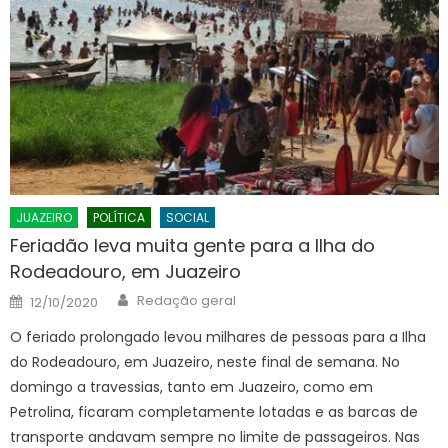
JUAZEIRO
POLÍTICA
SOCIAL
Feriadão leva muita gente para a Ilha do
Rodeadouro, em Juazeiro
Author
Posted
Redação geral
12/10/2020
on
O feriado prolongado levou milhares de pessoas para a Ilha
do Rodeadouro, em Juazeiro, neste final de semana. No
domingo a travessias, tanto em Juazeiro, como em
Petrolina, ficaram completamente lotadas e as barcas de
transporte andavam sempre no limite de passageiros. Nas