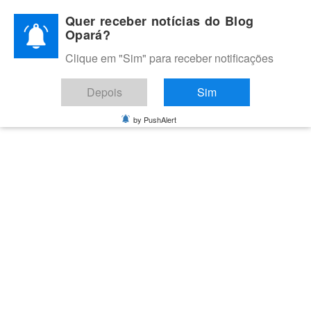
Skip
Quer receber notícias do Blog
to
Opará?
content
Clique em "Sim" para receber notificações
BLOG OPARÁ
Melhores notícias de Juazeiro, Petrolina e do Vale do São
Depois
Sim
Francisco
by PushAlert