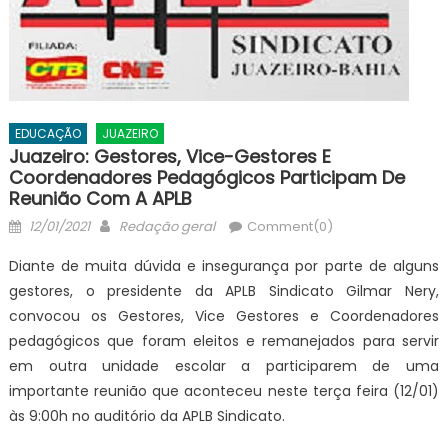
EDUCAÇÃO
JUAZEIRO
Juazeiro: Gestores, Vice-Gestores E
Coordenadores Pedagógicos Participam De
Reunião Com A APLB
Posted
Author
12/01/2021
Redação geral
Comment(0)
on
Diante de muita dúvida e insegurança por parte de alguns
gestores, o presidente da APLB Sindicato Gilmar Nery,
convocou os Gestores, Vice Gestores e Coordenadores
pedagógicos que foram eleitos e remanejados para servir
em outra unidade escolar a participarem de uma
importante reunião que aconteceu neste terça feira (12/01)
às 9:00h no auditório da APLB Sindicato.