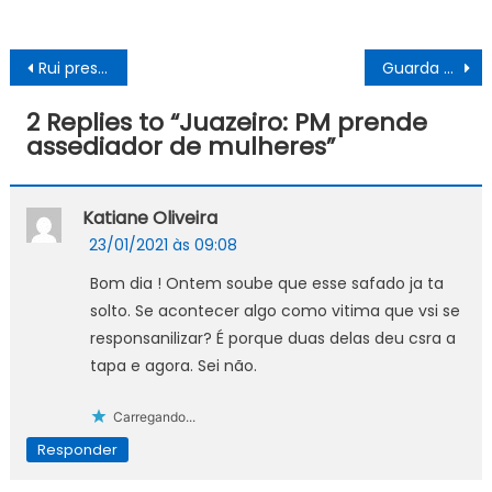
Navegação
Rui prestigia posse do novo comandante-geral do Corpo de Bombeiros
Guarda Municipal de Juazeiro realiza operação em conjunto com a AMA (Agência Municipal de Abastecimento)
de
2 Replies to “
Juazeiro: PM prende
Post
assediador de mulheres
”
Katiane Oliveira
23/01/2021 às 09:08
Bom dia ! Ontem soube que esse safado ja ta
solto. Se acontecer algo como vitima que vsi se
responsanilizar? É porque duas delas deu csra a
tapa e agora. Sei não.
Carregando...
Responder