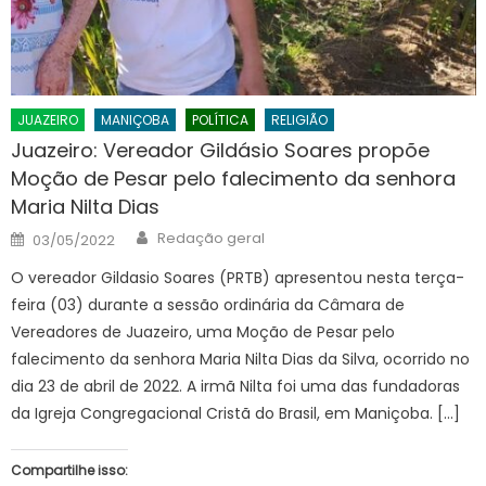
JUAZEIRO
MANIÇOBA
POLÍTICA
RELIGIÃO
Juazeiro: Vereador Gildásio Soares propõe
Moção de Pesar pelo falecimento da senhora
Maria Nilta Dias
Author
Posted
Redação geral
03/05/2022
on
O vereador Gildasio Soares (PRTB) apresentou nesta terça-
feira (03) durante a sessão ordinária da Câmara de
Vereadores de Juazeiro, uma Moção de Pesar pelo
falecimento da senhora Maria Nilta Dias da Silva, ocorrido no
dia 23 de abril de 2022. A irmã Nilta foi uma das fundadoras
da Igreja Congregacional Cristã do Brasil, em Maniçoba. […]
Compartilhe isso: