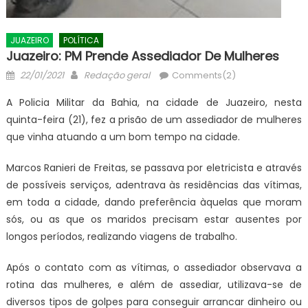
JUAZEIRO
POLÍTICA
Juazeiro: PM Prende Assediador De Mulheres
Posted
Author
22/01/2021
Redação geral
Comments(2)
on
A Policia Militar da Bahia, na cidade de Juazeiro, nesta
quinta-feira (21), fez a prisão de um assediador de mulheres
que vinha atuando a um bom tempo na cidade.
Marcos Ranieri de Freitas, se passava por eletricista e através
de possíveis serviços, adentrava às residências das vítimas,
em toda a cidade, dando preferência àquelas que moram
sós, ou as que os maridos precisam estar ausentes por
longos períodos, realizando viagens de trabalho.
Após o contato com as vítimas, o assediador observava a
rotina das mulheres, e além de assediar, utilizava-se de
diversos tipos de golpes para conseguir arrancar dinheiro ou