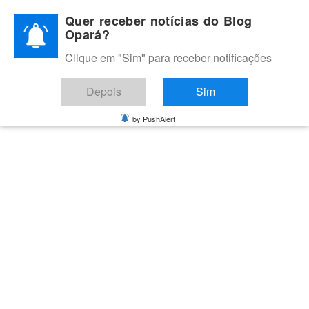
Skip
Quer receber notícias do Blog
to
Opará?
content
Clique em "Sim" para receber notificações
BLOG OPARÁ
Melhores notícias de Juazeiro, Petrolina e do Vale do São
Depois
Sim
Francisco
by PushAlert