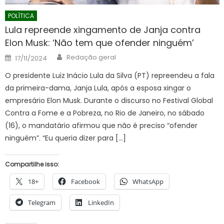
POLÍTICA
Lula repreende xingamento de Janja contra
Elon Musk: ‘Não tem que ofender ninguém’
Author
Posted
Redação geral
17/11/2024
on
O presidente Luiz Inácio Lula da Silva (PT) repreendeu a fala
da primeira-dama, Janja Lula, após a esposa xingar o
empresário Elon Musk. Durante o discurso no Festival Global
Contra a Fome e a Pobreza, no Rio de Janeiro, no sábado
(16), o mandatário afirmou que não é preciso “ofender
ninguém”. “Eu queria dizer para […]
Compartilhe isso:
18+
Facebook
WhatsApp
Telegram
LinkedIn