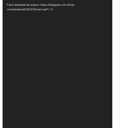
de
Fazer download do arquivo: https://blogopara.com.br/wp-
vídeo
content/uploads/2021/01/rani.mp4?_=1