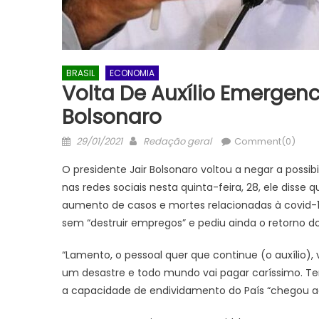
BRASIL
ECONOMIA
Volta De Auxílio Emergencia
Bolsonaro
Posted
Author
29/01/2021
Redação geral
Comment(0)
on
O presidente Jair Bolsonaro voltou a negar a possi
nas redes sociais nesta quinta-feira, 28, ele disse 
aumento de casos e mortes relacionadas à covid-1
sem “destruir empregos” e pediu ainda o retorno do
“Lamento, o pessoal quer que continue (o auxílio),
um desastre e todo mundo vai pagar caríssimo. Tem
a capacidade de endividamento do País “chegou ao