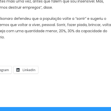
es mais uma vez, antes que falem que sou insensível. Mas,
os destruir empregos”, disse.
lsonaro defendeu que a população volte a “sorrir” e sugeriu o
os que voltar a viver, pessoal. Sorrir, fazer piada, brincar, volta
e seja com uma quantidade menor, 20%, 30% da capacidade do
JUAZEIRO
io.
Juazeiro: Candidatos a deput
Vídeo expõe comércio
estadual estão aptos para se
na cidade e reacende
concorrem às eleições. É o que
re possíveis efeitos de
TCU
 econômica
legram
LinkedIn