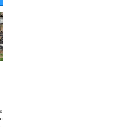
os
no
-