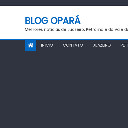
Skip
to
BLOG OPARÁ
content
Melhores notícias de Juazeiro, Petrolina e do Vale 
INÍCIO
CONTATO
JUAZEIRO
PET