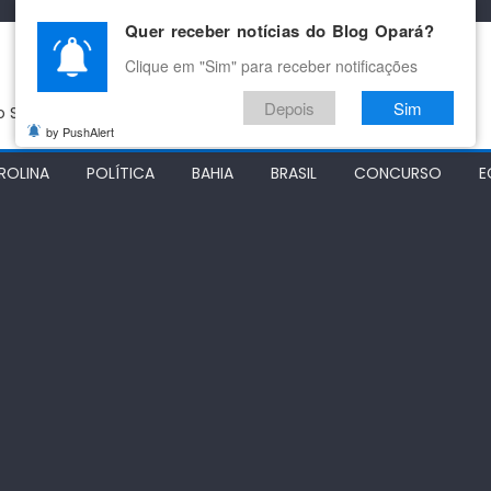
Quer receber notícias do Blog Opará?
Clique em "Sim" para receber notificações
Depois
Sim
do São Francisco
by PushAlert
ROLINA
POLÍTICA
BAHIA
BRASIL
CONCURSO
E