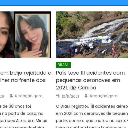
BRASIL
m beijo rejeitado e
País teve 111 acidentes com
her na frente dos
pequenas aeronaves em
2021, diz Cenipa
Author
Author
Posted
Redação geral
Redação geral
26
10/11/2021
on
 de 38 anos foi
O Brasil registrou 111 acidentes aére
 na porta de casa, na
em 2021 com aeronaves de peque
Campos Altos, em Minas
porte, como o que matou na sexta
noite de segunda-feira
feira a cantora Marília Mendonça e