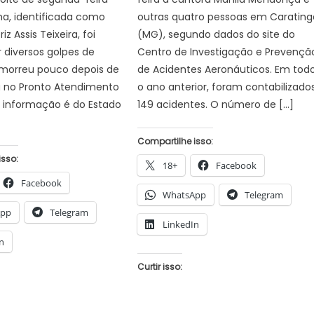
ima, identificada como
outras quatro pessoas em Carating
riz Assis Teixeira, foi
(MG), segundo dados do site do
r diversos golpes de
Centro de Investigação e Prevençã
 morreu pouco depois de
de Acidentes Aeronáuticos. Em tod
a no Pronto Atendimento
o ano anterior, foram contabilizado
A informação é do Estado
149 acidentes. O número de […]
Compartilhe isso:
isso:
18+
Facebook
Facebook
WhatsApp
Telegram
App
Telegram
LinkedIn
n
Curtir isso: