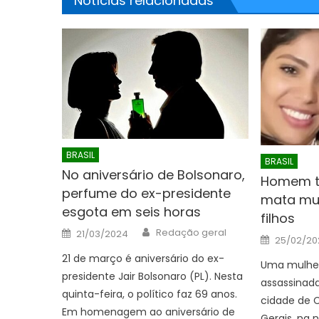
Notícias relacionadas
BRASIL
BRASIL
No aniversário de Bolsonaro,
Homem te
perfume do ex-presidente
mata mul
esgota em seis horas
filhos
Author
Posted
Redação geral
21/03/2024
Posted
on
25/02/20
on
21 de março é aniversário do ex-
Uma mulher
presidente Jair Bolsonaro (PL). Nesta
assassinada
quinta-feira, o político faz 69 anos.
cidade de 
Em homenagem ao aniversário de
Gerais, na 