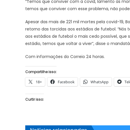
“Temos que conviver com a covid, lamento as mort
temos que conviver com esse problema, não podem
Apesar das mais de 221 mil mortes pela covid-19, Bo
JUAZEIRO
retorno das torcidas aos estádios de futebol. “Nós tem
Aciaj passa a integrar Comitê
aos estádios de futebol o mais cedo possível, qu
Interinstitucional de Segurança
estádio, temos que voltar a viver”, disse o mandatár
JUAZEIRO
Pública para fortalecer ações em
Juazeiro: 
Com informações do Correio 24 horas.
Juazeiro
esvaziado 
debate sob
Compartilhe isso:
uma crise
18+
Facebook
WhatsApp
Te
Curtir isso: