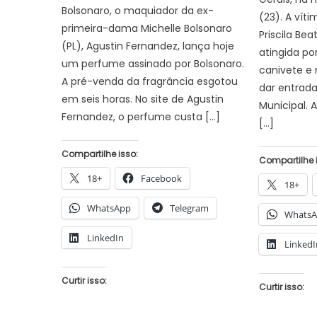
Bolsonaro, o maquiador da ex-
(23). A vít
primeira-dama Michelle Bolsonaro
Priscila Beat
(PL), Agustin Fernandez, lança hoje
atingida po
um perfume assinado por Bolsonaro.
canivete e
A pré-venda da fragrância esgotou
dar entrad
em seis horas. No site de Agustin
Municipal. 
Fernandez, o perfume custa […]
[…]
Compartilhe isso:
Compartilhe 
18+
Facebook
18+
WhatsApp
Telegram
Whats
LinkedIn
LinkedI
Curtir isso:
Curtir isso: