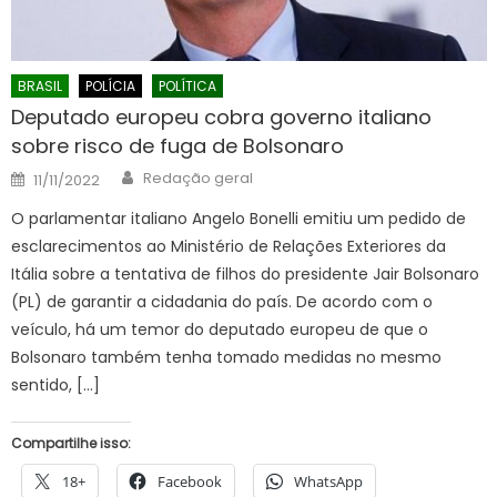
BRASIL
POLÍCIA
POLÍTICA
Deputado europeu cobra governo italiano
sobre risco de fuga de Bolsonaro
Author
Posted
Redação geral
11/11/2022
on
O parlamentar italiano Angelo Bonelli emitiu um pedido de
esclarecimentos ao Ministério de Relações Exteriores da
Itália sobre a tentativa de filhos do presidente Jair Bolsonaro
(PL) de garantir a cidadania do país. De acordo com o
veículo, há um temor do deputado europeu de que o
Bolsonaro também tenha tomado medidas no mesmo
sentido, […]
Compartilhe isso:
18+
Facebook
WhatsApp