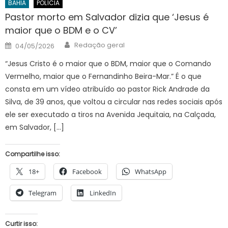
BAHIA
POLÍCIA
Pastor morto em Salvador dizia que ‘Jesus é
maior que o BDM e o CV’
Author
Posted
Redação geral
04/05/2026
on
“Jesus Cristo é o maior que o BDM, maior que o Comando
Vermelho, maior que o Fernandinho Beira-Mar.” É o que
consta em um vídeo atribuído ao pastor Rick Andrade da
Silva, de 39 anos, que voltou a circular nas redes sociais após
ele ser executado a tiros na Avenida Jequitaia, na Calçada,
em Salvador, […]
Compartilhe isso:
18+
Facebook
WhatsApp
Telegram
LinkedIn
Curtir isso: