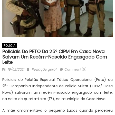
POLÍCIA
Policiais Do PETO Da 25ª CIPM Em Casa Nova
Salvam Um Recém-Nascido Engasgado Com
Leite
Posted
Author
19/02/2021
Redação geral
Comment(0)
on
Policiais do Pelotão Especial Tático Operacional (Peto) da
25ª Companhia Independente de Polícia Militar (CIPM/ Casa
Nova) salvaram um recém-nascido engasgado com leite,
na noite de quarta-feira (17), no município de Casa Nova.
A mãe amamentava o pequeno Lucas quando percebeu