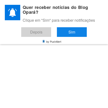
Skip
Quer receber notícias do Blog
to
Opará?
content
Clique em "Sim" para receber notificações
BLOG OPARÁ
Melhores notícias de Juazeiro, Petrolina e do Vale do São
Depois
Sim
Francisco
by PushAlert