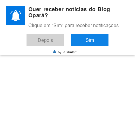
Skip
Quer receber notícias do Blog
to
Opará?
content
Clique em "Sim" para receber notificações
BLOG OPARÁ
Melhores notícias de Juazeiro, Petrolina e do Vale do São
Depois
Sim
Francisco
by PushAlert