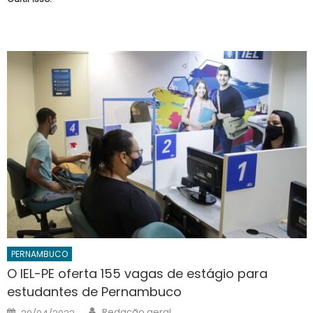
PERNAMBUCO
O IEL-PE oferta 155 vagas de estágio para
estudantes de Pernambuco
Author
Posted
Redação geral