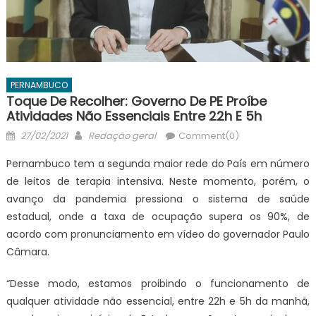
PERNAMBUCO
Toque De Recolher: Governo De PE Proíbe
Atividades Não Essenciais Entre 22h E 5h
Posted
Author
27/02/2021
Redação geral
Comment(0)
on
Pernambuco tem a segunda maior rede do País em número
de leitos de terapia intensiva. Neste momento, porém, o
avanço da pandemia pressiona o sistema de saúde
estadual, onde a taxa de ocupação supera os 90%, de
acordo com pronunciamento em vídeo do governador Paulo
Câmara.
“Desse modo, estamos proibindo o funcionamento de
qualquer atividade não essencial, entre 22h e 5h da manhã,