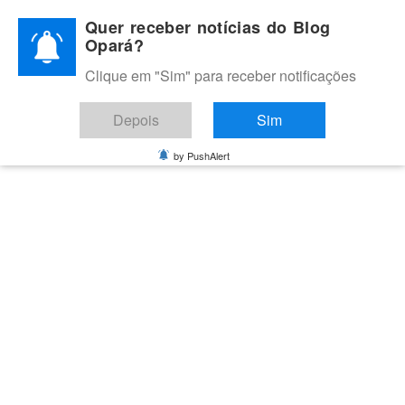
Skip
Quer receber notícias do Blog
to
Opará?
content
Clique em "Sim" para receber notificações
BLOG OPARÁ
Melhores notícias de Juazeiro, Petrolina e do Vale do São
Depois
Sim
Francisco
by PushAlert