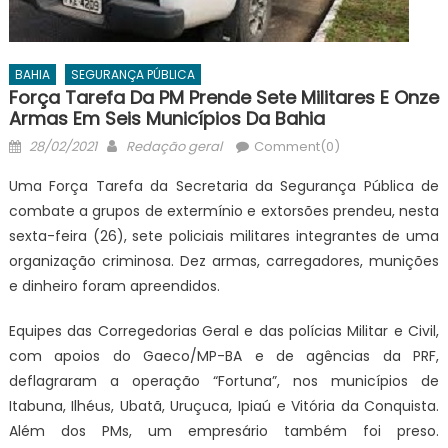
BAHIA
SEGURANÇA PÚBLICA
Força Tarefa Da PM Prende Sete Militares E Onze
Armas Em Seis Municípios Da Bahia
Posted
Author
28/02/2021
Redação geral
Comment(0)
on
Uma Força Tarefa da Secretaria da Segurança Pública de
combate a grupos de extermínio e extorsões prendeu, nesta
sexta-feira (26), sete policiais militares integrantes de uma
organização criminosa. Dez armas, carregadores, munições
e dinheiro foram apreendidos.
Equipes das Corregedorias Geral e das polícias Militar e Civil,
com apoios do Gaeco/MP-BA e de agências da PRF,
deflagraram a operação “Fortuna”, nos municípios de
Itabuna, Ilhéus, Ubatã, Uruçuca, Ipiaú e Vitória da Conquista.
Além dos PMs, um empresário também foi preso.