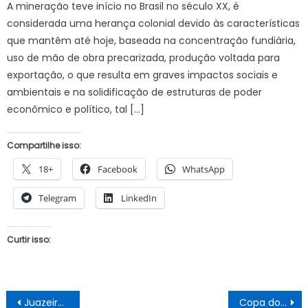
A mineração teve início no Brasil no século XX, é
considerada uma herança colonial devido às características
que mantêm até hoje, baseada na concentração fundiária,
uso de mão de obra precarizada, produção voltada para
exportação, o que resulta em graves impactos sociais e
ambientais e na solidificação de estruturas de poder
econômico e político, tal […]
Compartilhe isso:
18+
Facebook
WhatsApp
Telegram
LinkedIn
Curtir isso:
Navegação
Juazeiro de Luto: Faleceu nesse domingo, o proprietário do bar do “Gordo”, na orla da cidade
Copa do Brasil: Palmeiras chega a Porto Alegre para o primeiro jogo da final