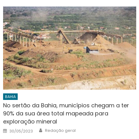
BAHIA
No sertão da Bahia, municípios chegam a ter
90% da sua área total mapeada para
exploração mineral
Author
Posted
Redação geral
30/05/2023
on