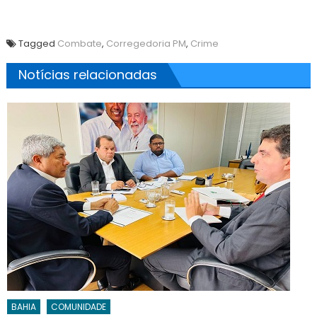
Tagged
Combate
,
Corregedoria PM
,
Crime
Notícias relacionadas
BAHIA
COMUNIDADE