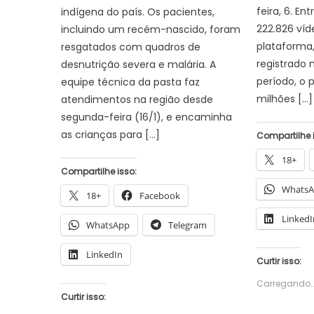
feira, 6. En
indígena do país. Os pacientes,
222.826 víd
incluindo um recém-nascido, foram
plataforma,
resgatados com quadros de
registrado 
desnutrição severa e malária. A
período, o
equipe técnica da pasta faz
milhões […]
atendimentos na região desde
segunda-feira (16/1), e encaminha
as crianças para […]
Compartilhe 
18+
Compartilhe isso:
Whats
18+
Facebook
LinkedI
WhatsApp
Telegram
LinkedIn
Curtir isso:
Carregando..
Curtir isso: