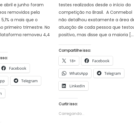
tre abril e junho foram
testes realizados desde o início da
eos removidos pela
competição no Brasil. A Conmebol
 5,1% a mais que o
não detalhou exatamente a área d
no primeiro trimestre. No
atuação de cada pessoa que testo
 plataforma removeu 4,4
positivo, mas disse que a maioria […
Compartilhe isso:
isso:
18+
Facebook
Facebook
WhatsApp
Telegram
App
Telegram
LinkedIn
n
Curtir isso:
Carregando...
.