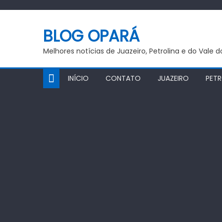
Skip
to
BLOG OPARÁ
content
Melhores notícias de Juazeiro, Petrolina e do Vale 
INÍCIO
CONTATO
JUAZEIRO
PETR