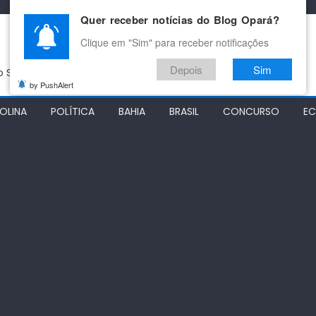
Quer receber notícias do Blog Opará?
Clique em "Sim" para receber notificações
Depois
Sim
do São Francisco
by PushAlert
OLINA
POLÍTICA
BAHIA
BRASIL
CONCURSO
E