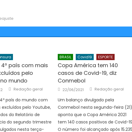
eajuste
nsura
BRASIL
Covid19
ESPORTE
o 4º país com mais
Copa América tem 140
xcluídos pelo
casos de Covid-19, diz
 no mundo
Conmebol
Author
Author
Posted
Redação geral
Redação geral
22
22/06/2021
on
o 4º país do mundo com
Um balanço divulgado pela
 excluídos pelo Youtube,
Conmebol nesta segunda-feira (21
dos do Relatório de
aponta que a Copa América 2021
cia do segundo trimestre
tem 140 casos positivos de Covid-19
vulgados nesta terça-
O número foi alcançado após 15.23