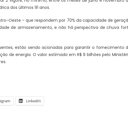
ar 2 vigore, no mínimo, entre os meses de julho e novembro 
drica dos últimos 91 anos.
Centro-Oeste – que respondem por 70% da capacidade de geraç
idade de armazenamento, e não há perspectiva de chuva for
luentes, estão sendo acionadas para garantir o fornecimento 
ção de energia. O valor estimado em R$ 9 bilhões pelo Ministér
es.
legram
LinkedIn