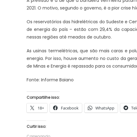
A previsão é a de que a bandeira vermelha patam
2021. O motivo, segundo o governo, é a pior crise hí
Os reservatórios das hidrelétricas do Sudeste e 
de energia do país – estão com 29,4% da capac
nessas regiões até meados de outubro.
As usinas termelétricas, que são mais caras e po
energia. Por isso, houve aumento no custo da gera
de Minas e Energia é repassado para os consumidor
Fonte: Informe Baiano
Compartilhe isso:
18+
Facebook
WhatsApp
Te
Curtir isso:
Carregando...