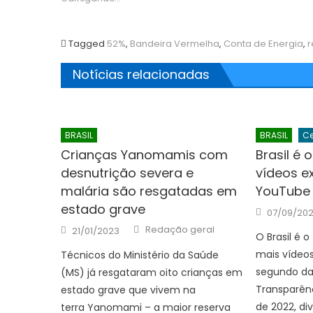
Tagged
52%
,
Bandeira Vermelha
,
Conta de Energia
,
r
Notícias relacionadas
BRASIL
BRASIL
Ce
Crianças Yanomamis com
Brasil é 
desnutrição severa e
vídeos e
malária são resgatadas em
YouTube
estado grave
Posted
07/09/20
on
Author
Posted
Redação geral
21/01/2023
on
O Brasil é 
mais vídeos
Técnicos do Ministério da Saúde
segundo da
(MS) já resgataram oito crianças em
Transparên
estado grave que vivem na
de 2022, di
terra Yanomami – a maior reserva