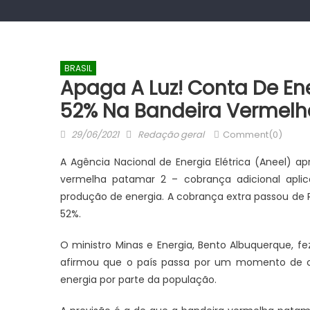
BRASIL
Apaga A Luz! Conta De E
52% Na Bandeira Vermelh
Posted
Author
29/06/2021
Redação geral
Comment(0)
on
A Agência Nacional de Energia Elétrica (Aneel) ap
vermelha patamar 2 – cobrança adicional apli
produção de energia. A cobrança extra passou de 
52%.
O ministro Minas e Energia, Bento Albuquerque, f
afirmou que o país passa por um momento de cri
energia por parte da população.