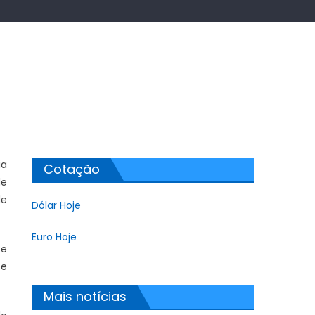
ia
Cotação
de
de
Dólar Hoje
Euro Hoje
 e
 e
Mais notícias