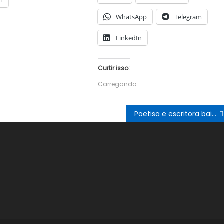
n
WhatsApp
Telegram
LinkedIn
.
Curtir isso:
Carregando...
Poetisa e escritora baiana lança livro durante sarau cultural no Casarão/ Petrolina Antiga