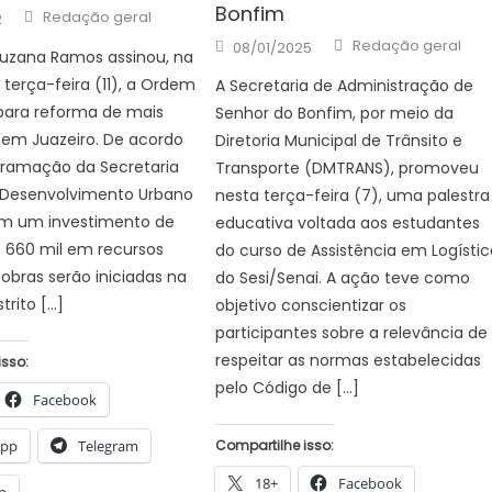
Bonfim
Author
Redação geral
2
Author
Posted
Redação geral
08/01/2025
Suzana Ramos assinou, na
on
 terça-feira (11), a Ordem
A Secretaria de Administração de
para reforma de mais
Senhor do Bonfim, por meio da
 em Juazeiro. De acordo
Diretoria Municipal de Trânsito e
ramação da Secretaria
Transporte (DMTRANS), promoveu
 Desenvolvimento Urbano
nesta terça-feira (7), uma palestra
om um investimento de
educativa voltada aos estudantes
 660 mil em recursos
do curso de Assistência em Logístic
 obras serão iniciadas na
do Sesi/Senai. A ação teve como
trito […]
objetivo conscientizar os
participantes sobre a relevância de
respeitar as normas estabelecidas
isso:
pelo Código de […]
Facebook
App
Telegram
Compartilhe isso:
18+
Facebook