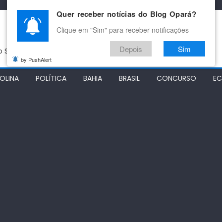
Quer receber notícias do Blog Opará?
Clique em "Sim" para receber notificações
Depois
Sim
do São Francisco
by PushAlert
OLINA
POLÍTICA
BAHIA
BRASIL
CONCURSO
E