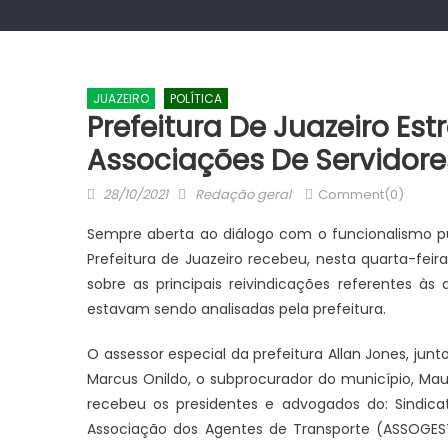
JUAZEIRO
POLÍTICA
Prefeitura De Juazeiro Es
Associações De Servidore
Posted
Author
28/10/2021
Redação geral
Comment(0)
on
Sempre aberta ao diálogo com o funcionalismo pú
Prefeitura de Juazeiro recebeu, nesta quarta-feir
sobre as principais reivindicações referentes às
estavam sendo analisadas pela prefeitura.
O assessor especial da prefeitura Allan Jones, junt
Marcus Onildo, o subprocurador do município, Maur
recebeu os presidentes e advogados do: Sindicato
Associação dos Agentes de Transporte (ASSOGEST