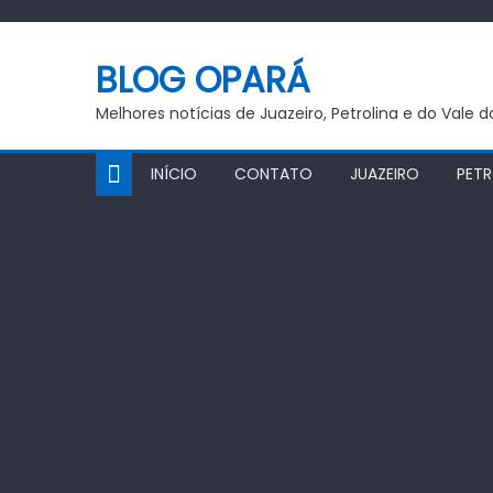
Skip
to
BLOG OPARÁ
content
Melhores notícias de Juazeiro, Petrolina e do Vale 
INÍCIO
CONTATO
JUAZEIRO
PETR