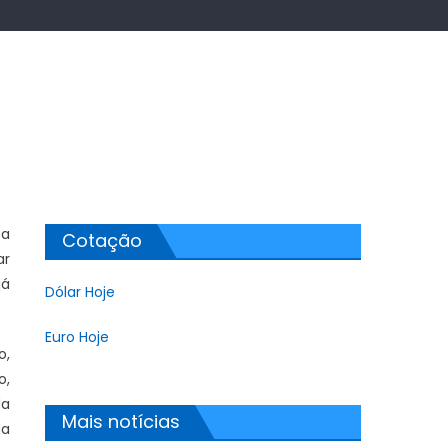
 a
Cotação
ar
já
Dólar Hoje
Euro Hoje
o,
o,
da
Mais notícias
da