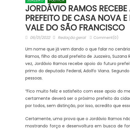
JUAZEIRO
POLÍTICA
JORDÁVIO RAMOS RECEBE A
PREFEITO DE CASA NOVA 
VALE DO SÃO FRANCISCO
Posted
Author
06/01/2022
Redação geral
Comment(0)
on
Um nome que já vem dando o que falar no cenário p
Ramos, filho da atual prefeita de Juazeiro, Suza
vez, Jordávio Ramos recebe apoio do futuro prefeit
primo do deputado Federal, Adolfo Viana. Segundo J
pessoas.
“Fico muito feliz e satisfeito com esse apoio do 
JUAZEIRO
JUAZEIRO
certamente deverá ser o próximo prefeito da cida
Aciaj passa a integrar Comitê
Juazeiro: 
por todos, sem distinção, por isso, acredito que es
Interinstitucional de Segurança
esvaziado 
Água
Pública para fortalecer ações em
debate sobr
Certamente, uma prova que o Jordávio Ramos não
Juazeiro
uma crise 
mostrando força e desenvoltura em busca de fo