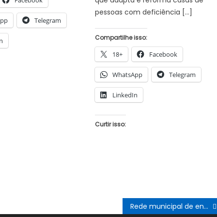
Facebook
pessoas com deficiência […]
App
Telegram
Compartilhe isso:
n
18+
Facebook
WhatsApp
Telegram
LinkedIn
Curtir isso:
Rede municipal de ensino de Juazeiro terá novo currículo escolar adaptado à realidade local