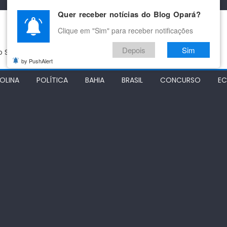
Quer receber notícias do Blog Opará?
Clique em "Sim" para receber notificações
Depois
Sim
do São Francisco
by PushAlert
OLINA
POLÍTICA
BAHIA
BRASIL
CONCURSO
E