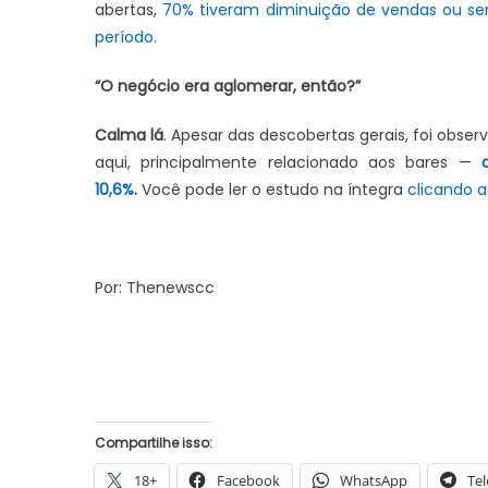
abertas,
70% tiveram diminuição de vendas ou ser
período.
“O negócio era aglomerar, então?”
JUAZEIRO
Aciaj passa a integrar Comitê
Calma lá
. Apesar das descobertas gerais, foi obse
Interinstitucional de Segurança
aqui, principalmente relacionado aos bares —
JUAZEIRO
Pública para fortalecer ações em
10,6%
.
Você pode ler o estudo na íntegra
clicando a
Juazeiro: 
Juazeiro
esvaziado 
debate sob
Por: Thenewscc
uma crise
Compartilhe isso:
18+
Facebook
WhatsApp
Te