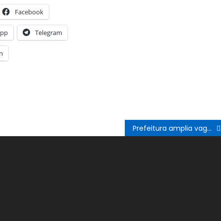
Facebook
App
Telegram
n
Prefeitura amplia vagas e abre inscrições para o Programa Aprova Juazeiro