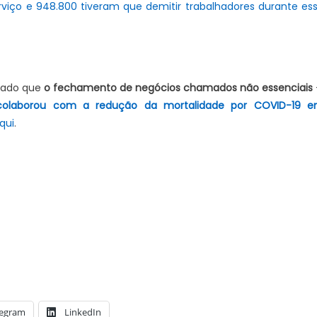
viço e 948.800 tiveram que demitir trabalhadores durante es
rvado que
o fechamento de negócios chamados não essenciais
colaborou com a redução da mortalidade por COVID-19 
qui
.
Vídeo expõe comércio
na cidade e reacende
re possíveis efeitos de
 econômica
legram
LinkedIn