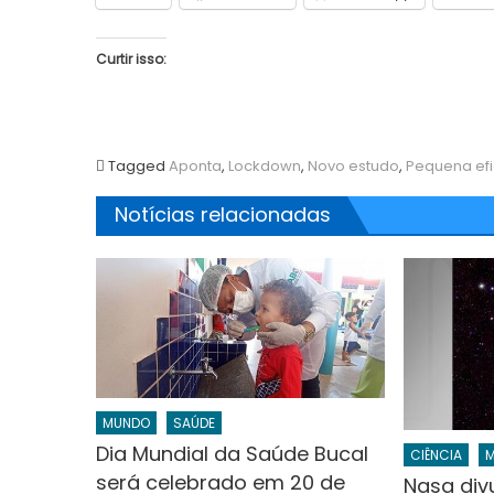
Curtir isso:
Tagged
Aponta
,
Lockdown
,
Novo estudo
,
Pequena efi
Notícias relacionadas
MUNDO
SAÚDE
Dia Mundial da Saúde Bucal
CIÊNCIA
será celebrado em 20 de
Nasa div