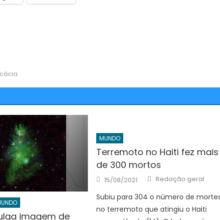
cácia
MUNDO
Terremoto no Haiti fez mais
de 300 mortos
Author
Posted
Redação geral
15/08/2021
on
Subiu para 304 o número de morte
MUNDO
no terremoto que atingiu o Haiti
ulga imagem de