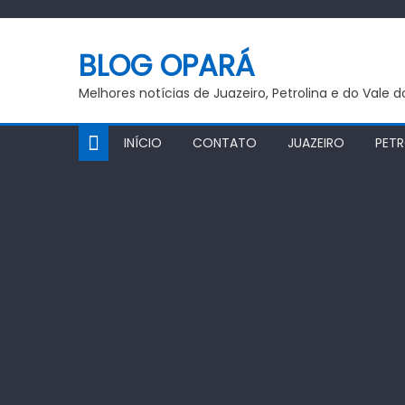
Skip
to
BLOG OPARÁ
content
Melhores notícias de Juazeiro, Petrolina e do Vale 
INÍCIO
CONTATO
JUAZEIRO
PETR