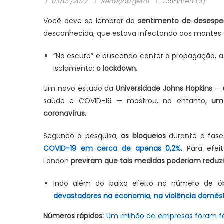
Posted
Author
03/02/2022
Redação geral
Comment(0)
on
Você deve se lembrar do
sentimento de desespe
desconhecida, que estava infectando aos montes e
“No escuro” e buscando conter a propagação, a
isolamento:
o lockdown.
Um novo estudo da
Universidade Johns Hopkins
— 
saúde e COVID-19 — mostrou, no entanto,
um
coronavírus.
Segundo a pesquisa,
os bloqueios
durante a fase
COVID-19 em cerca de apenas 0,2%
.
Para efei
London
previram que tais medidas poderiam reduzi
Indo além do baixo efeito no número de ób
devastadores na economia
,
na violência domést
Números rápidos:
Um milhão de empresas foram fe