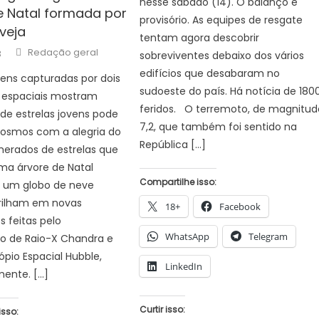
nesse sábado (14). O balanço é
e Natal formada por
provisório. As equipes de resgate
 veja
tentam agora descobrir
Author
Redação geral
3
sobreviventes debaixo dos vários
edifícios que desabaram no
ens capturadas por dois
sudoeste do país. Há notícia de 180
s espaciais mostram
feridos. O terremoto, de magnitud
de estrelas jovens pode
7,2, que também foi sentido na
cosmos com a alegria do
República […]
merados de estrelas que
a árvore de Natal
Compartilhe isso:
e um globo de neve
brilham em novas
18+
Facebook
 feitas pelo
WhatsApp
Telegram
io de Raio-X Chandra e
ópio Espacial Hubble,
LinkedIn
mente. […]
Curtir isso:
isso: