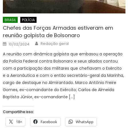
BRASIL
POLÍCIA
Chefes das Forças Armadas estiveram em
reunião golpista de Bolsonaro
Author
Posted
Redação geral
10/02/2024
on
A reunião com dinâmica golpista que embasou a operação
da Polícia Federal contra Bolsonaro e seus aliados contou
com a participação dos militares que chefiavam o Exército
e a Aeronáutica e com o então secretário-geral da Marinha,
cargo de destaque no Almirantado. Marco Antônio Freire
Gomes, ex-comandante do Exército; Carlos de Almeida
Baptista Júnior, ex-comandante […]
Compartilhe isso:
18+
Facebook
WhatsApp