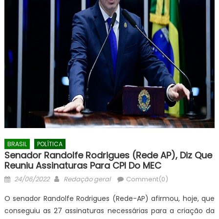
BRASIL
POLÍTICA
Senador Randolfe Rodrigues (Rede AP), Diz Que
Reuniu Assinaturas Para CPI Do MEC
Posted
Author
24/06/2022
Redação geral
Comment(0)
on
O senador Randolfe Rodrigues (Rede-AP) afirmou, hoje, que
conseguiu as 27 assinaturas necessárias para a criação da