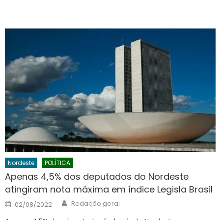
Nordeste
POLÍTICA
Apenas 4,5% dos deputados do Nordeste
atingiram nota máxima em índice Legisla Brasil
Author
Posted
Redação geral
02/08/2022
on