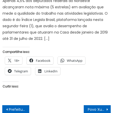
Apenas 4,5% dos deputados federais do Nordeste
alcançaram nota máxima (5 estrelas) em avaliação que
mede a qualidade do trabalho nas atividades legislativas. O
dado é do Índice Legisla Brasil, plataforma lançada nesta
segunda-feira (1), que avalia o desempenho de
parlamentares que atuaram na Casa desde janeiro de 2019
até 31 de julho de 2022. […]
Compartilhe isso:
18+
Facebook
WhatsApp
Telegram
LinkedIn
Curtir isso:
Navegação
Prefeitura de Juazeiro adia realização da 1ª Virada Sociocultural Desportiva LGBTQIAP+
Povo Xukuru, de Pesqueira, chega a velório de Bruno Pereira em ritual e emociona presentes