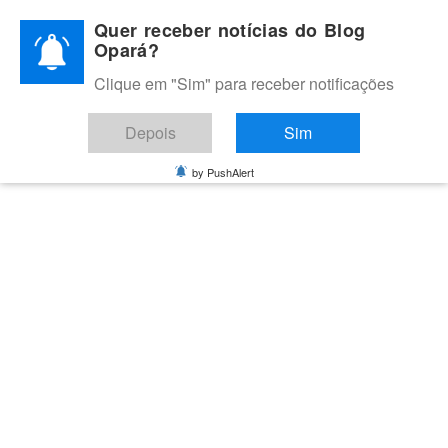
Skip
Quer receber notícias do Blog
to
Opará?
content
Clique em "Sim" para receber notificações
BLOG OPARÁ
Melhores notícias de Juazeiro, Petrolina e do Vale do São
Depois
Sim
Francisco
by PushAlert