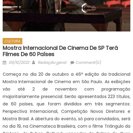
CULTURA
Mostra Internacional De Cinema De SP Terá
Filmes De 60 Países
Posted
Author
09/10/2022
Redação geral
Comment(0)
on
Começa no dia 20 de outubro a 46ª edição da tradicional
Mostra Internacional de Cinema em São Paulo. As exibições
vão até 2 de novembro com programação
majoritariamente presencial. Serão apresentados 223 títulos,
de 60 países, que foram divididos em três segmentos:
Perspectiva Internacional, Competição Novos Diretores e
Mostra Brasil. A abertura do evento, só para convidados, será
no dia 19, na Cinemateca Brasileira, com o filme Triângulo da