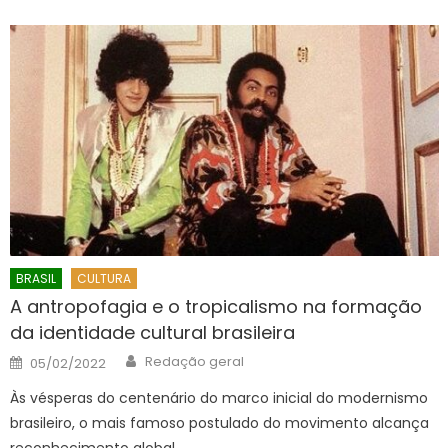
BRASIL
CULTURA
A antropofagia e o tropicalismo na formação
da identidade cultural brasileira
Author
Posted
Redação geral
05/02/2022
on
Às vésperas do centenário do marco inicial do modernismo
brasileiro, o mais famoso postulado do movimento alcança