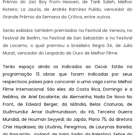
Prêmio do Júri; Boy From Heaven, de Tarik Saleh, Melhor
Roteiro; La Jauría, de Andrés Ramírez Pulido, vencedor do
Grande Prêmio da Semana da Crítica, entre outros.
Serão exibidos também premiados no Festival de Veneza, no
Festival de Berlim, no Festival de San Sebastián e no Festival
de Locarno, o qual premiou o brasileiro Regra 34, de Julia
Murat, vencedor do Leopardo de Ouro de Melhor Filme.
Terão espaço ainda os indicados ao Oscar. Estão na
programação 13 obras que foram indicadas por seus
respectivos países para concorrer a uma vaga como Melhor
Filme Internacional. São eles: da Costa Rica, Domingo e a
Neblina, de Ariel Escalante; da Alemanha, Nada De Novo No
Front, de Edward Berger; da Islândia, Belas Criaturas, de
Guðmundur Arnar Guðmundsson; do Irã, Terceira Guerra
Mundial, de Houman Seyyedi; do Japão, Plano 75, da diretora
Chie Hayakawa; da Lituânia, Peregrinos, de Laurynas Bareiša;
do Paquistão, Joyland, de Saim Sadiq; da Palestina, Febre do