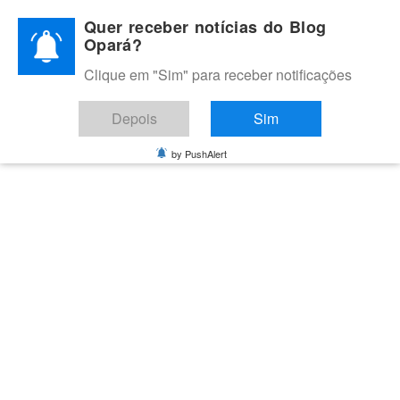
Skip
Quer receber notícias do Blog
to
Opará?
content
Clique em "Sim" para receber notificações
BLOG OPARÁ
Melhores notícias de Juazeiro, Petrolina e do Vale do São
Depois
Sim
Francisco
by PushAlert