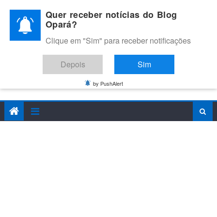
Skip
Quer receber notícias do Blog
to
Opará?
content
Clique em "Sim" para receber notificações
BLOG OPARÁ
Melhores notícias de Juazeiro, Petrolina e do Vale do São
Depois
Sim
Francisco
by PushAlert