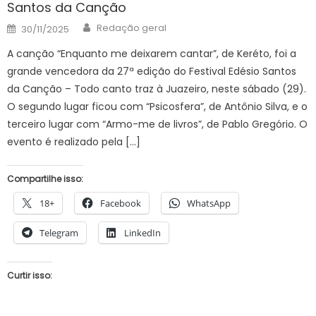
Santos da Canção
Author
Posted
Redação geral
30/11/2025
on
A canção “Enquanto me deixarem cantar”, de Keréto, foi a
grande vencedora da 27ª edição do Festival Edésio Santos
da Canção – Todo canto traz à Juazeiro, neste sábado (29).
O segundo lugar ficou com “Psicosfera”, de Antônio Silva, e o
terceiro lugar com “Armo-me de livros”, de Pablo Gregório. O
evento é realizado pela […]
Compartilhe isso:
18+
Facebook
WhatsApp
Telegram
LinkedIn
Curtir isso: