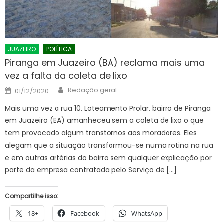
JUAZEIRO
POLÍTICA
Piranga em Juazeiro (BA) reclama mais uma
vez a falta da coleta de lixo
Author
Posted
Redação geral
01/12/2020
on
Mais uma vez a rua 10, Loteamento Prolar, bairro de Piranga
em Juazeiro (BA) amanheceu sem a coleta de lixo o que
tem provocado algum transtornos aos moradores. Eles
alegam que a situação transformou-se numa rotina na rua
e em outras artérias do bairro sem qualquer explicação por
parte da empresa contratada pelo Serviço de […]
Compartilhe isso:
18+
Facebook
WhatsApp