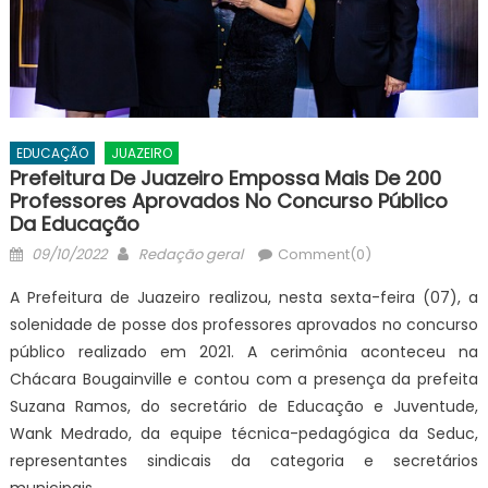
EDUCAÇÃO
JUAZEIRO
Prefeitura De Juazeiro Empossa Mais De 200
Professores Aprovados No Concurso Público
Da Educação
Posted
Author
09/10/2022
Redação geral
Comment(0)
on
A Prefeitura de Juazeiro realizou, nesta sexta-feira (07), a
solenidade de posse dos professores aprovados no concurso
público realizado em 2021. A cerimônia aconteceu na
Chácara Bougainville e contou com a presença da prefeita
Suzana Ramos, do secretário de Educação e Juventude,
Wank Medrado, da equipe técnica-pedagógica da Seduc,
representantes sindicais da categoria e secretários