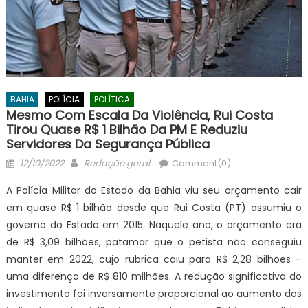
BAHIA
POLÍCIA
POLÍTICA
Mesmo Com Escala Da Violência, Rui Costa
Tirou Quase R$ 1 Bilhão Da PM E Reduziu
Servidores Da Segurança Pública
Posted
Author
12/10/2022
Redação geral
Comment(0)
on
A Polícia Militar do Estado da Bahia viu seu orçamento cair
em quase R$ 1 bilhão desde que Rui Costa (PT) assumiu o
governo do Estado em 2015. Naquele ano, o orçamento era
de R$ 3,09 bilhões, patamar que o petista não conseguiu
manter em 2022, cujo rubrica caiu para R$ 2,28 bilhões –
uma diferença de R$ 810 milhões. A redução significativa do
investimento foi inversamente proporcional ao aumento dos