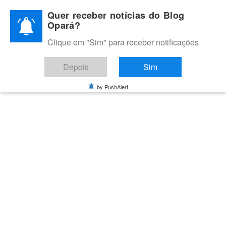
Skip
Quer receber notícias do Blog
to
Opará?
content
Clique em "Sim" para receber notificações
BLOG OPARÁ
Melhores notícias de Juazeiro, Petrolina e do Vale do São
Depois
Sim
Francisco
by PushAlert