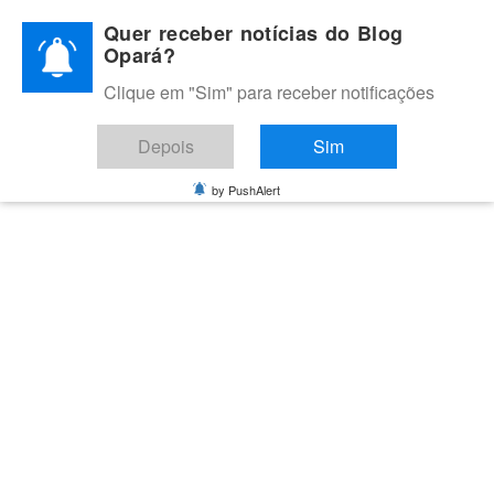
Skip
Quer receber notícias do Blog
to
Opará?
content
Clique em "Sim" para receber notificações
BLOG OPARÁ
Melhores notícias de Juazeiro, Petrolina e do Vale do São
Depois
Sim
Francisco
by PushAlert