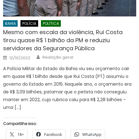
BAHIA
POLÍCIA
POLÍTICA
Mesmo com escala da violência, Rui Costa
tirou quase R$ 1 bilhão da PM e reduziu
servidores da Segurança Pública
Author
Posted
Redação geral
12/10/2022
on
A Polícia Militar do Estado da Bahia viu seu orçamento cair
em quase R$ 1 bilhão desde que Rui Costa (PT) assumiu o
governo do Estado em 2015. Naquele ano, o orçamento era
de R$ 3,09 bilhões, patamar que o petista não conseguiu
manter em 2022, cujo rubrica caiu para R$ 2,28 bilhões –
uma […]
Compartilhe isso:
18+
Facebook
WhatsApp