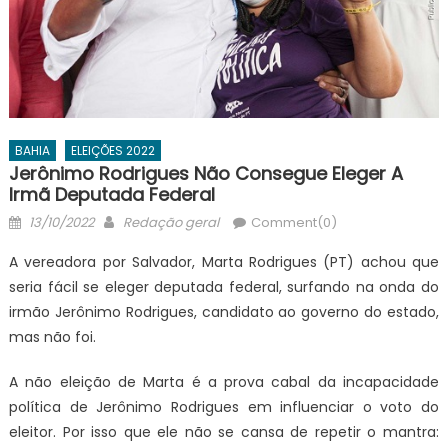
BAHIA
ELEIÇÕES 2022
Jerônimo Rodrigues Não Consegue Eleger A
Irmã Deputada Federal
Posted
Author
13/10/2022
Redação geral
Comment(0)
on
A vereadora por Salvador, Marta Rodrigues (PT) achou que
seria fácil se eleger deputada federal, surfando na onda do
irmão Jerônimo Rodrigues, candidato ao governo do estado,
mas não foi.
A não eleição de Marta é a prova cabal da incapacidade
política de Jerônimo Rodrigues em influenciar o voto do
eleitor. Por isso que ele não se cansa de repetir o mantra: