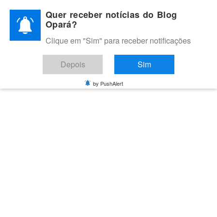
Skip
Quer receber notícias do Blog
to
Opará?
content
Clique em "Sim" para receber notificações
BLOG OPARÁ
Melhores notícias de Juazeiro, Petrolina e do Vale do São
Depois
Sim
Francisco
by PushAlert