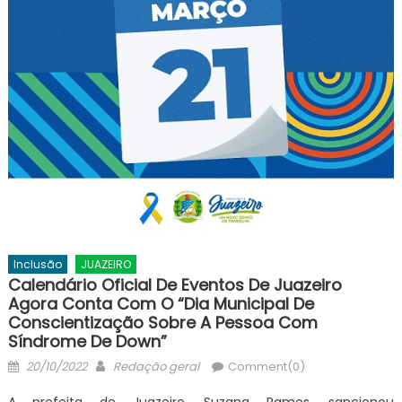
Inclusão
JUAZEIRO
Calendário Oficial De Eventos De Juazeiro
Agora Conta Com O “Dia Municipal De
Conscientização Sobre A Pessoa Com
Síndrome De Down”
Posted
Author
20/10/2022
Redação geral
Comment(0)
on