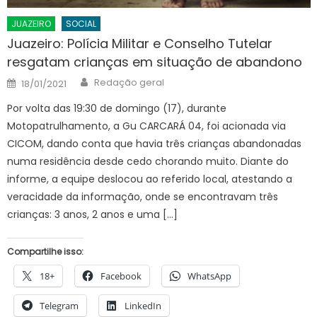
JUAZEIRO
SOCIAL
Juazeiro: Polícia Militar e Conselho Tutelar
resgatam crianças em situação de abandono
Author
Posted
Redação geral
18/01/2021
on
Por volta das 19:30 de domingo (17), durante
Motopatrulhamento, a Gu CARCARÁ 04, foi acionada via
CICOM, dando conta que havia três crianças abandonadas
numa residência desde cedo chorando muito. Diante do
informe, a equipe deslocou ao referido local, atestando a
veracidade da informação, onde se encontravam três
crianças: 3 anos, 2 anos e uma […]
Compartilhe isso:
18+
Facebook
WhatsApp
Telegram
LinkedIn