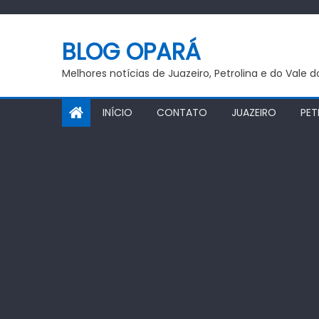
Skip
to
BLOG OPARÁ
content
Melhores notícias de Juazeiro, Petrolina e do Vale 
INÍCIO
CONTATO
JUAZEIRO
PET