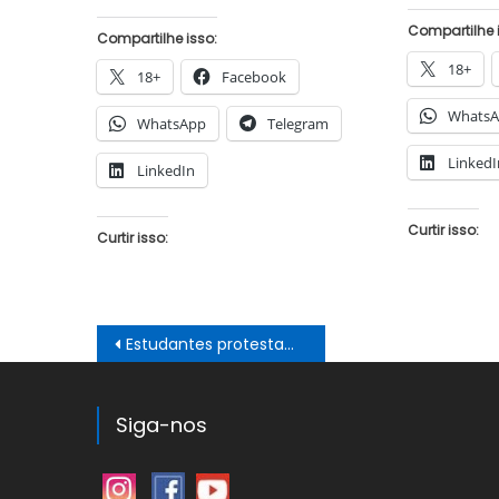
Compartilhe 
Compartilhe isso:
18+
18+
Facebook
Whats
WhatsApp
Telegram
LinkedI
LinkedIn
Curtir isso:
Curtir isso:
Navegação
Estudantes protestam contra problemas em RUs da UFBA
de
Post
Siga-nos