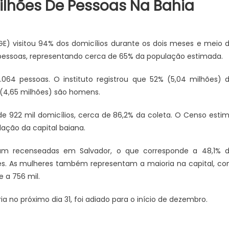
Milhões De Pessoas Na Bahia
(IBGE) visitou 94% dos domicílios durante os dois meses e meio 
e pessoas, representando cerca de 65% da população estimada.
064 pessoas. O instituto registrou que 52% (5,04 milhões) 
(4,65 milhões) são homens.
 de 922 mil domicílios, cerca de 86,2% da coleta. O Censo esti
ação da capital baiana.
am recenseadas em Salvador, o que corresponde a 48,1% 
es. As mulheres também representam a maioria na capital, c
JUAZEIRO
 a 756 mil.
Vídeo expõe comércio
Juazeiro: Candidatos a deput
na cidade e reacende
estadual estão aptos para se
ia no próximo dia 31, foi adiado para o início de dezembro.
re possíveis efeitos de
concorrem às eleições. É o que
 econômica
TCU