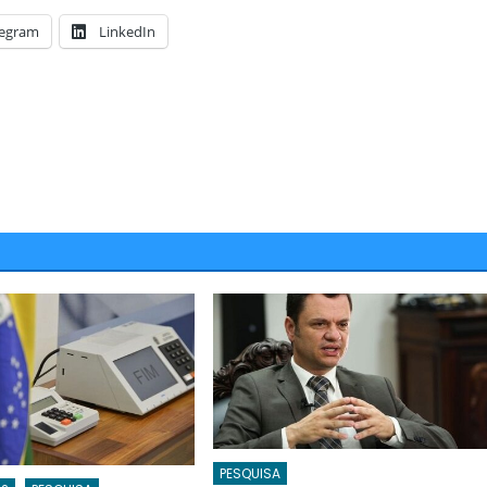
legram
LinkedIn
PESQUISA