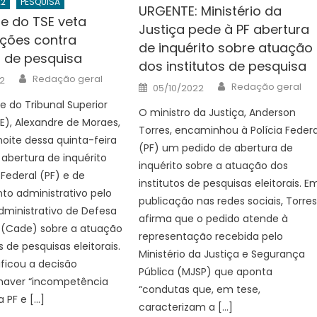
22
PESQUISA
URGENTE: Ministério da
te do TSE veta
Justiça pede à PF abertura
ações contra
de inquérito sobre atuação
s de pesquisa
dos institutos de pesquisa
Author
Redação geral
2
Author
Posted
Redação geral
05/10/2022
on
e do Tribunal Superior
O ministro da Justiça, Anderson
SE), Alexandre de Moraes,
Torres, encaminhou à Polícia Federa
noite dessa quinta-feira
(PF) um pedido de abertura de
 abertura de inquérito
inquérito sobre a atuação dos
 Federal (PF) e de
institutos de pesquisas eleitorais. E
to administrativo pelo
publicação nas redes sociais, Torre
dministrativo de Defesa
afirma que o pedido atende à
(Cade) sobre a atuação
representação recebida pelo
s de pesquisas eleitorais.
Ministério da Justiça e Segurança
ificou a decisão
Pública (MJSP) que aponta
haver “incompetência
“condutas que, em tese,
a PF e […]
caracterizam a […]