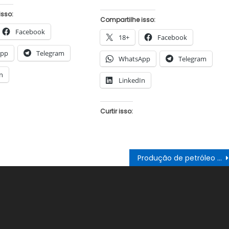
isso:
Compartilhe isso:
Facebook
18+
Facebook
App
Telegram
WhatsApp
Telegram
n
LinkedIn
Curtir isso:
Produção de petróleo ultrapassa 4 milhões de barris por dia, diz ANP