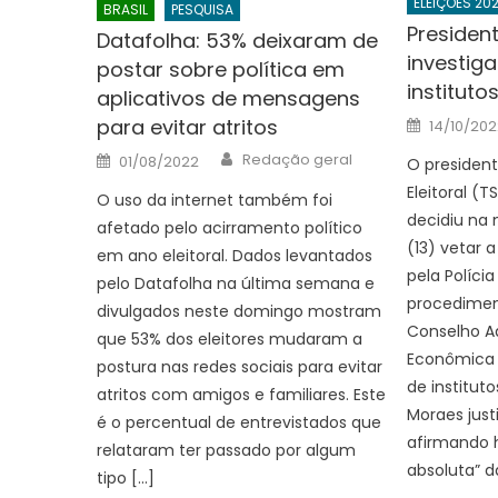
ELEIÇÕES 20
BRASIL
PESQUISA
Presiden
Datafolha: 53% deixaram de
investig
postar sobre política em
instituto
aplicativos de mensagens
Posted
para evitar atritos
14/10/202
on
Author
Posted
Redação geral
01/08/2022
O president
on
Eleitoral (T
O uso da internet também foi
decidiu na 
afetado pelo acirramento político
(13) vetar a
em ano eleitoral. Dados levantados
pela Polícia
pelo Datafolha na última semana e
procedimen
divulgados neste domingo mostram
Conselho A
que 53% dos eleitores mudaram a
Econômica 
postura nas redes sociais para evitar
de instituto
atritos com amigos e familiares. Este
Moraes just
é o percentual de entrevistados que
afirmando 
relataram ter passado por algum
absoluta” d
tipo […]