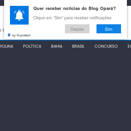
Quer receber notícias do Blog Opará?
Clique em "Sim" para receber notificações
Depois
Sim
do São Francisco
by PushAlert
ROLINA
POLÍTICA
BAHIA
BRASIL
CONCURSO
E