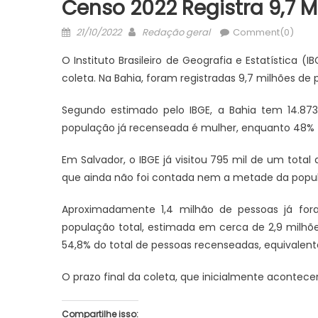
Censo 2022 Registra 9,7 
Posted
Author
21/10/2022
Redação geral
Comment(0)
on
O Instituto Brasileiro de Geografia e Estatística 
coleta. Na Bahia, foram registradas 9,7 milhões d
Segundo estimado pelo IBGE, a Bahia tem 14.873.
população já recenseada é mulher, enquanto 48% 
Em Salvador, o IBGE já visitou 795 mil de um total
que ainda não foi contada nem a metade da popul
Aproximadamente 1,4 milhão de pessoas já for
população total, estimada em cerca de 2,9 milhõ
JUAZEIRO
JUAZEIRO
54,8% do total de pessoas recenseadas, equivalente
Aciaj passa a integrar Comitê
Juazeiro: 
Interinstitucional de Segurança
esvaziado 
O prazo final da coleta, que inicialmente acontecer
Pública para fortalecer ações em
debate sob
Juazeiro
uma crise
Compartilhe isso: