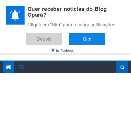
Skip
Quer receber notícias do Blog
to
Opará?
content
Clique em "Sim" para receber notificações
BLOG OPARÁ
Melhores notícias de Juazeiro, Petrolina e do Vale do São
Depois
Sim
Francisco
by PushAlert