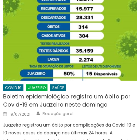
COVID 19
JUAZEIRO
SAÚDE
Boletim epidemiológico registra um óbito por
Covid-19 em Juazeiro neste domingo
Author
Posted
Redação geral
19/07/2021
on
Juazeiro registrou um óbito por complicações da Covid-19 e
10 novos casos da doença nas últimas 24 horas. A