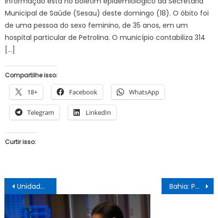
informação está no boletim epidemiológico da Secretaria
Municipal de Saúde (Sesau) deste domingo (18). O óbito foi
de uma pessoa do sexo feminino, de 35 anos, em um
hospital particular de Petrolina. O município contabiliza 314
[…]
Compartilhe isso:
18+
Facebook
WhatsApp
Telegram
LinkedIn
Curtir isso:
Navegação
Unidade Móvel Odontológica de Juazeiro disponibiliza cronograma de atendimento de 24 a 27 de outubro
Bahia: Policial militar é baleado em posto de combustível de Salvador
de
Post