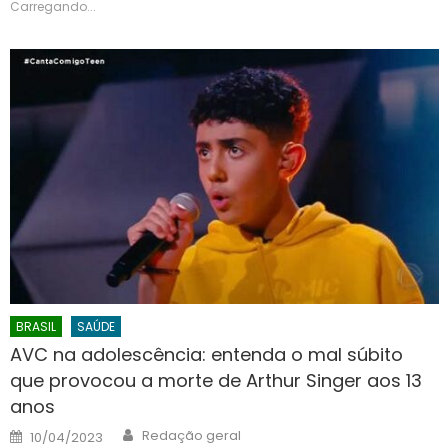
Carregando...
BRASIL
SAÚDE
AVC na adolescência: entenda o mal súbito
que provocou a morte de Arthur Singer aos 13
anos
Author
Posted
Redação geral
10/04/2023
on