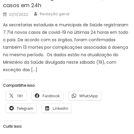
casos em 24h
Author
Posted
Redação geral
21/11/2022
on
As secretarias estaduais e municipais de Saúde registraram
7.714 novos casos de covid-19 na últimas 24 horas em todo
o país. De acordo com os órgãos, foram confirmadas
também 13 mortes por complicações associadas à doença
no mesmo período. Os dados estão na atualização do
Ministério da Saúde divulgada neste sábado (19), com
exceção das […]
Compartilhe isso:
18+
Facebook
WhatsApp
Telegram
LinkedIn
Curtir isso: