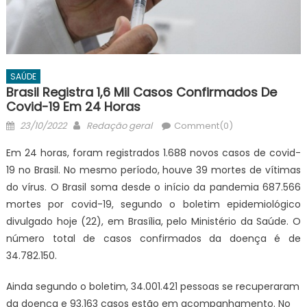
SAÚDE
Brasil Registra 1,6 Mil Casos Confirmados De
Covid-19 Em 24 Horas
Posted
Author
23/10/2022
Redação geral
Comment(0)
on
Em 24 horas, foram registrados 1.688 novos casos de covid-
19 no Brasil. No mesmo período, houve 39 mortes de vítimas
do vírus. O Brasil soma desde o início da pandemia 687.566
mortes por covid-19, segundo o boletim epidemiológico
divulgado hoje (22), em Brasília, pelo Ministério da Saúde. O
número total de casos confirmados da doença é de
34.782.150.
Ainda segundo o boletim, 34.001.421 pessoas se recuperaram
da doença e 93.163 casos estão em acompanhamento. No