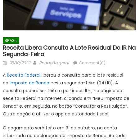
BRASIL
Receita Libera Consulta A Lote Residual Do IR Na
Segunda-Feira
Posted
Author
23/10/2022
Redação geral
Comment(0)
on
A
Receita Federal
liberou a consulta para o lote residual
do
Imposto de Renda
nesta segunda-feira (24/10). A
consulta poderá ser feita a partir das 10h, na página da
Receita Federal na internet, clicando em “Meu Imposto de
Renda” e, em seguida, no botão “Consultar a Restituição”.
Outra opção é utilizar o app da autoridade fiscal.
O pagamento será feito em 31 de outubro, na conta
informada na declaração do Imposto de Renda. Ao todo,