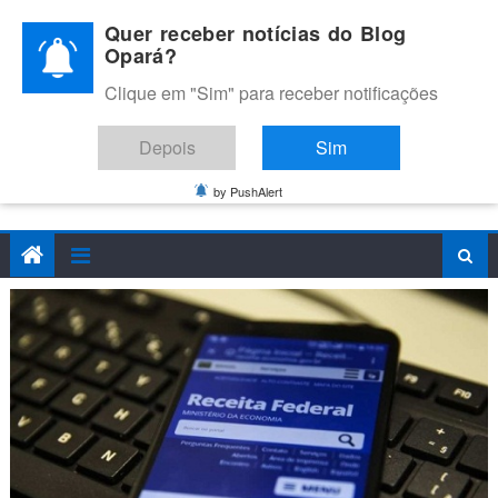
Skip
Quer receber notícias do Blog
to
Opará?
content
Clique em "Sim" para receber notificações
BLOG OPARÁ
Melhores notícias de Juazeiro, Petrolina e do Vale do São
Depois
Sim
Francisco
by PushAlert