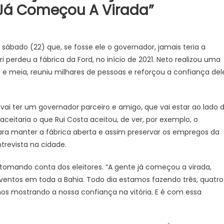
 Já Começou A Virada”
JUAZEIRO
PETROLINA
Colisão entre motocicletas na
sábado (22) que, se fosse ele o governador, jamais teria a
Ponte Presidente Dutra deixa d
perdeu a fábrica da Ford, no início de 2021. Neto realizou uma
feridos
 e meia, reuniu milhares de pessoas e reforçou a confiança del
 vai ter um governador parceiro e amigo, que vai estar ao lado 
ceitaria o que Rui Costa aceitou, de ver, por exemplo, o
ra manter a fábrica aberta e assim preservar os empregos da
trevista na cidade.
tomando conta dos eleitores. “A gente já começou a virada,
Candidatos a deputado
entos em toda a Bahia. Todo dia estamos fazendo três, quatro
stão aptos para serem
nos mostrando a nossa confiança na vitória. E é com essa
s eleições. É o que diz o