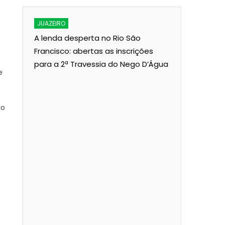
JUAZEIRO
JUAZEIRO
A lenda desperta no Rio São
Aciaj pass
ois
Francisco: abertas as inscrições
Interinsti
para a 2ª Travessia do Nego D’Água
Pública p
e
Juazeiro
do