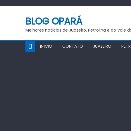
Skip
to
BLOG OPARÁ
content
Melhores notícias de Juazeiro, Petrolina e do Vale 
INÍCIO
CONTATO
JUAZEIRO
PETR