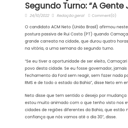
Segundo Turno: “A Gente
Posted
Author
24/10/2022
Redação geral
Comment(0)
on
O candidato ACM Neto (União Brasil) afirmou neste 
postura passiva de Rui Costa (PT) quando Camaçari 
grande carreata na cidade, que durou quatro horas
na vitória, a uma semana do segundo turno.
“Se eu tiver a oportunidade de ser eleito, Camaçari
povo desta cidade. Se eu fosse governador, jamais a
fechamento da Ford sem reagir, sem fazer nada pa
RMS e de todo o estado da Bahia”, disse Neto em en
JUAZEIRO
Neto disse que tem sentido o desejo por mudança 
JUAZEIRO
em
Juazeiro: 
estou muito animado com o que tenho visto nos ev
Juazeiro: Vídeo expõe comércio
estadual e
cidades de regiões diferentes da Bahia, que estão 
esvaziado na cidade e reacende
concorrem à
confiança que nós vamos até o dia 30”, disse.
debate sobre possíveis efeitos de
TCU
uma crise econômica