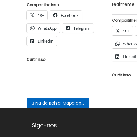
realmente, m
Compartilhe isso:
18+
Facebook
Compartilhe 
WhatsApp
Telegram
18+
LinkedIn
Whats
LinkedI
Curtir isso:
Curtir isso:
Navegação
Na da Bahia, Mapa apresenta resultados do AgroNordeste para diversas cadeias produtivas
de
Post
Siga-nos