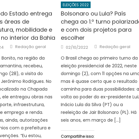
ELEIÇÕES 2022
do Estado entrega
Bolsonaro ou Lula? País
s áreas de
chega ao 1.º turno polariza
utura, mobilidade e
e com dois projetos para
no interior da Bahia
escolher
Author
Author
Posted
Redação geral
Redação geral
24
02/10/2022
on
 Bonito, na região da
O Brasil chega ao primeiro turno da
amantina, recebeu,
eleição presidencial de 2022, neste
go (28), a visita do
domingo (2), com 11 opções na urna
 Jerônimo Rodrigues. No
mas é quase certo que o resultado
localizado na Chapada
caminha para duas possibilidades: 
 ele entregou obras nas
volta ao poder do ex-presidente Lui
orte, infraestrutura,
Inácio Lula da Silva (PT) ou a
 e emprego e renda.
reeleição de Jair Bolsonaro (PL). Há
, ainda, autorizações
seis anos, em março de […]
ios com a prefeitura e
rvenções. “Eu estou,
Compartilhe isso: