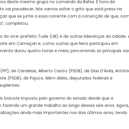
 anos deste mesmo grupo no comando da Bahia. É hora da
vai prevalecer. Nós vamos soltar o grito que está preso na
ari que se junte a essa corrente com a convicção de que, co
a”, completou.
do do vice-prefeito Tude (UB) e de outras lideranças da cidade. 
noite em Camaçari e, como outras que Neto participou em
evento durou quatro horas e meia, percorrendo as principais via
P), de Candeias, Alberto Castro (PSDB), de Dias D’Ávila, Antôni
ite (PSDB), de Pojuca. Além deles, deputados federais e
suplentes.
 do boicote imposto pelo governo do estado desde que a
 fazendo um grande trabalho ao longo desses seis anos. Agora,
alizações ainda mais importantes nos dois últimos anos, tendo