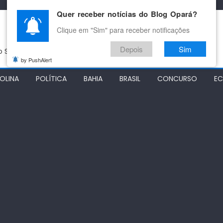
Quer receber notícias do Blog Opará?
Clique em "Sim" para receber notificações
Depois
Sim
do São Francisco
by PushAlert
OLINA
POLÍTICA
BAHIA
BRASIL
CONCURSO
E