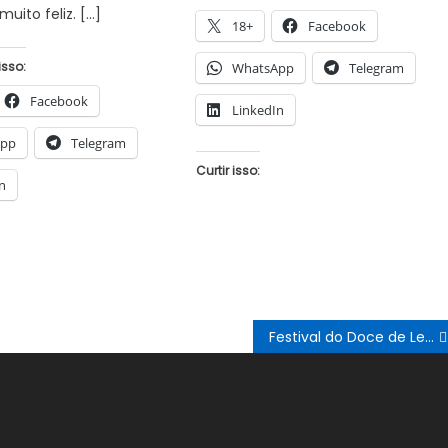
uito feliz. […]
18+
Facebook
isso:
WhatsApp
Telegram
Facebook
LinkedIn
App
Telegram
Curtir isso:
n
Festival do Doce de Leite de Juremal agora é Patrimônio Cultural Imaterial de Juazeiro, iniciativa do vereador Berg da Carnaíba