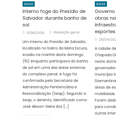
BAHIA
BAHIA
Interno foge do Presídio de
Governo 
Salvador durante banho de
obras na
sol
infraestr
esportes 
Author
Posted
Redação geral
11/08/2025
on
Posted
29/04/20
Um interno do Presídio de Salvador,
on
localizado no bairro da Mata Escura,
A cidade de
evadiu na manhã deste domingo
Chapada Di
(10) enquanto participava do banho
neste domin
de sol em uma das áreas externas
governador
do complexo penal. A fuga foi
município 
confirmada pela Secretaria de
Diamantina,
Administração Penitenciária e
áreas de esp
Ressocialização (Seap). Segundo a
mobilidade
Seap, o detento, identificado como
Foram dadas
José Alisson Vieira dos […]
para convên
outras inte