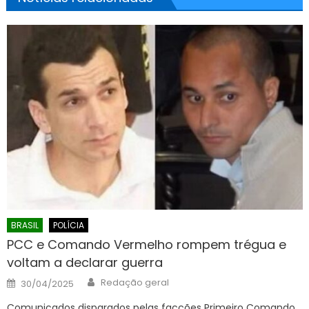
BRASIL
POLÍCIA
PCC e Comando Vermelho rompem trégua e
voltam a declarar guerra
Author
Posted
Redação geral
30/04/2025
on
Comunicados disparados pelas facções Primeiro Comando