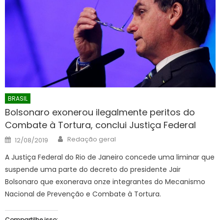
BRASIL
Bolsonaro exonerou ilegalmente peritos do
Combate à Tortura, conclui Justiça Federal
Author
Posted
Redação geral
12/08/2019
on
A Justiça Federal do Rio de Janeiro concede uma liminar que
suspende uma parte do decreto do presidente Jair
Bolsonaro que exonerava onze integrantes do Mecanismo
Nacional de Prevenção e Combate à Tortura.
Compartilhe isso: