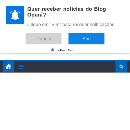
Skip
Quer receber notícias do Blog
to
Opará?
content
Clique em "Sim" para receber notificações
BLOG OPARÁ
Melhores notícias de Juazeiro, Petrolina e do Vale do São
Depois
Sim
Francisco
by PushAlert