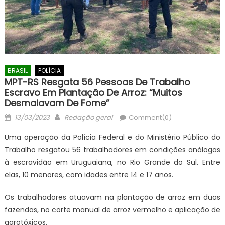
BRASIL
POLÍCIA
MPT-RS Resgata 56 Pessoas De Trabalho
Escravo Em Plantação De Arroz: “Muitos
Desmaiavam De Fome”
Posted
Author
13/03/2023
Redação geral
Comment(0)
on
Uma operação da Polícia Federal e do Ministério Público do
Trabalho resgatou 56 trabalhadores em condições análogas
à escravidão em Uruguaiana, no Rio Grande do Sul. Entre
elas, 10 menores, com idades entre 14 e 17 anos.
Os trabalhadores atuavam na plantação de arroz em duas
fazendas, no corte manual de arroz vermelho e aplicação de
agrotóxicos.