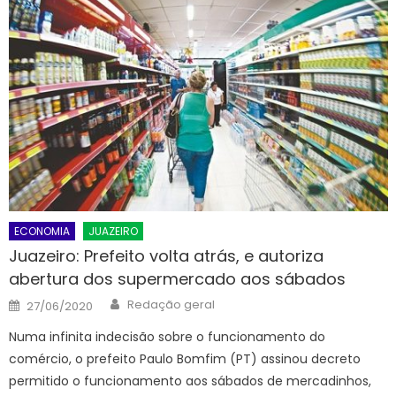
ECONOMIA
JUAZEIRO
Juazeiro: Prefeito volta atrás, e autoriza
abertura dos supermercado aos sábados
Author
Posted
Redação geral
27/06/2020
on
Numa infinita indecisão sobre o funcionamento do
comércio, o prefeito Paulo Bomfim (PT) assinou decreto
permitido o funcionamento aos sábados de mercadinhos,