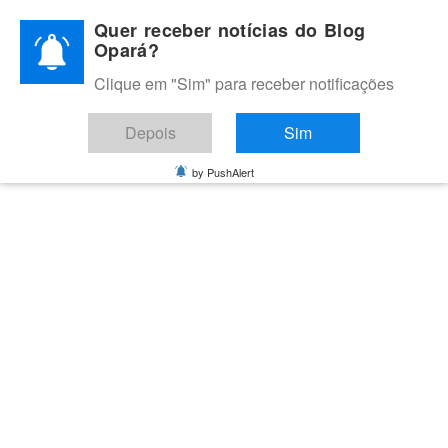
Skip
Quer receber notícias do Blog
to
Opará?
content
Clique em "Sim" para receber notificações
BLOG OPARÁ
Melhores notícias de Juazeiro, Petrolina e do Vale do São
Depois
Sim
Francisco
by PushAlert