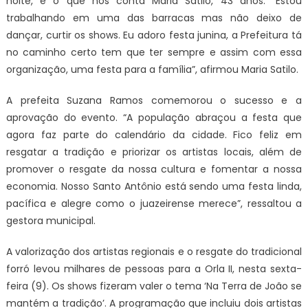
noite, é o que nos conta Maria Satilo, 43 anos. “Estou
trabalhando em uma das barracas mas não deixo de
dançar, curtir os shows. Eu adoro festa junina, a Prefeitura tá
no caminho certo tem que ter sempre e assim com essa
organização, uma festa para a família”, afirmou Maria Satilo.
A prefeita Suzana Ramos comemorou o sucesso e a
aprovação do evento. “A população abraçou a festa que
agora faz parte do calendário da cidade. Fico feliz em
resgatar a tradição e priorizar os artistas locais, além de
promover o resgate da nossa cultura e fomentar a nossa
economia. Nosso Santo Antônio está sendo uma festa linda,
pacífica e alegre como o juazeirense merece”, ressaltou a
gestora municipal.
A valorização dos artistas regionais e o resgate do tradicional
forró levou milhares de pessoas para a Orla II, nesta sexta-
feira (9). Os shows fizeram valer o tema ‘Na Terra de João se
mantém a tradição’. A programação que incluiu dois artistas