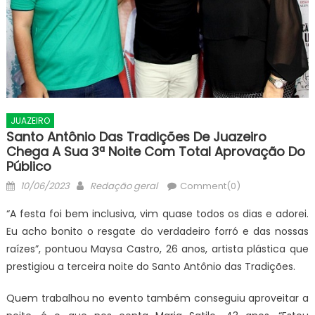
JUAZEIRO
Santo Antônio Das Tradições De Juazeiro
Chega A Sua 3ª Noite Com Total Aprovação Do
Público
Posted
Author
10/06/2023
Redação geral
Comment(0)
on
“A festa foi bem inclusiva, vim quase todos os dias e adorei.
Eu acho bonito o resgate do verdadeiro forró e das nossas
raízes”, pontuou Maysa Castro, 26 anos, artista plástica que
prestigiou a terceira noite do Santo Antônio das Tradições.
Quem trabalhou no evento também conseguiu aproveitar a