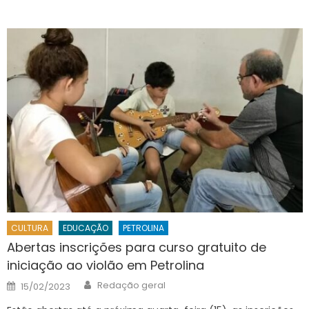
CULTURA
EDUCAÇÃO
PETROLINA
Abertas inscrições para curso gratuito de
iniciação ao violão em Petrolina
Author
Posted
Redação geral
15/02/2023
on