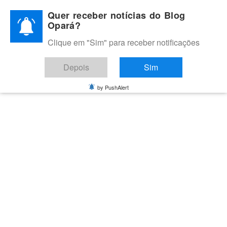
Skip
Quer receber notícias do Blog
to
Opará?
content
Clique em "Sim" para receber notificações
BLOG OPARÁ
Melhores notícias de Juazeiro, Petrolina e do Vale do São
Depois
Sim
Francisco
by PushAlert