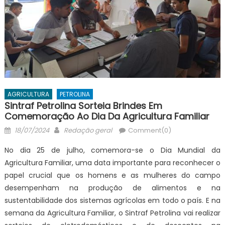
AGRICULTURA
PETROLINA
Sintraf Petrolina Sorteia Brindes Em
Comemoração Ao Dia Da Agricultura Familiar
Posted
Author
18/07/2024
Redação geral
Comment(0)
on
No dia 25 de julho, comemora-se o Dia Mundial da
Agricultura Familiar, uma data importante para reconhecer o
papel crucial que os homens e as mulheres do campo
desempenham na produção de alimentos e na
sustentabilidade dos sistemas agrícolas em todo o país. E na
semana da Agricultura Familiar, o Sintraf Petrolina vai realizar