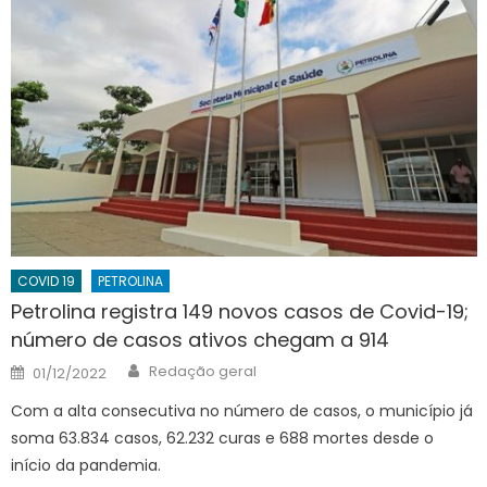
COVID 19
PETROLINA
Petrolina registra 149 novos casos de Covid-19;
número de casos ativos chegam a 914
Author
Posted
Redação geral
01/12/2022
on
Com a alta consecutiva no número de casos, o município já
soma 63.834 casos, 62.232 curas e 688 mortes desde o
início da pandemia.