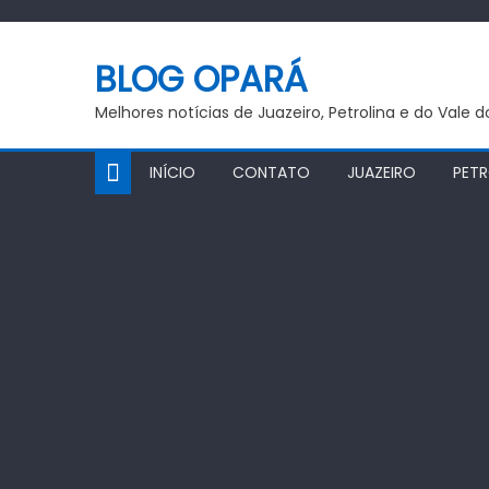
Skip
to
BLOG OPARÁ
content
Melhores notícias de Juazeiro, Petrolina e do Vale 
INÍCIO
CONTATO
JUAZEIRO
PETR