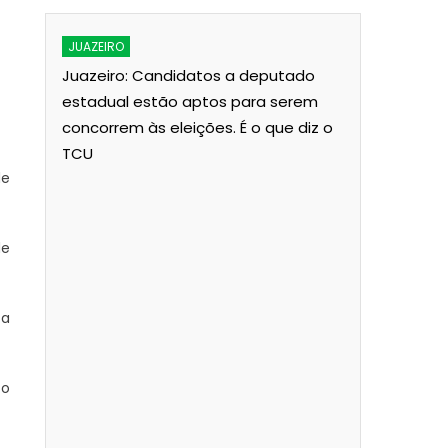
JUAZEIRO
Juazeiro: Candidatos a deputado
e
estadual estão aptos para serem
 de
concorrem às eleições. É o que diz o
TCU
de
de
ca
JUAZEIRO
 o
Colisão en
Ponte Pres
feridos