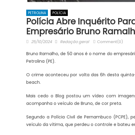
PETROLINA
POLÍCIA
JUAZEIRO
JUAZEIRO
Polícia Abre Inquérito Pa
A lenda desperta no Rio São
Aciaj passa 
Empresário Bruno Ramalho
Francisco: abertas as inscrições
Interinstitu
para a 2ª Travessia do Nego D’Água
Pública par
Posted
Author
25/10/2024
Redação geral
Comment(0)
Juazeiro
on
Bruno Ramalho, de 50 anos é o nome do empresário
Petrolina (PE).
O crime aconteceu por volta das 6h desta quinta
beach.
Mais cedo o Blog postou um vídeo com image
acompanha o veículo de Bruno, de cor preta.
Segundo a Polícia Civil de Pernambuco (PCPE), p
veículo da vítima, que perdeu o controle e bateu e
s