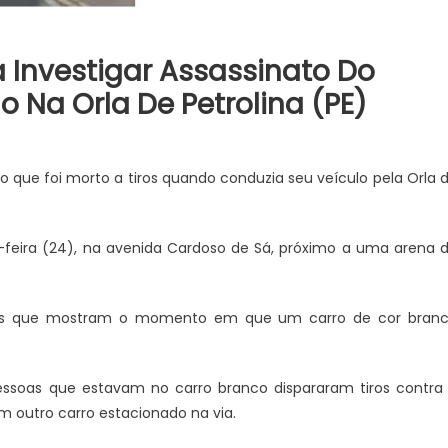
JUAZEIRO
ra Investigar Assassinato Do
a integrar Comitê
Juazeiro: Vídeo expõe comércio
 Na Orla De Petrolina (PE)
cional de Segurança
esvaziado na cidade e reacend
a fortalecer ações em
debate sobre possíveis efeitos
uma crise econômica
 que foi morto a tiros quando conduzia seu veículo pela Orla 
-feira (24), na avenida Cardoso de Sá, próximo a uma arena 
ns que mostram o momento em que um carro de cor bran
essoas que estavam no carro branco dispararam tiros contra
m outro carro estacionado na via.