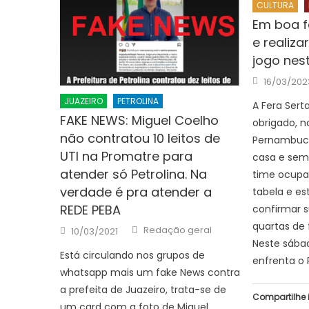
CULTURA
Em boa fa
e realiza
jogo nes
Posted
16/03/202
on
JUAZEIRO
PETROLINA
A Fera Sert
FAKE NEWS: Miguel Coelho
obrigado, 
não contratou 10 leitos de
Pernambuca
UTI na Promatre para
casa e sem 
atender só Petrolina. Na
time ocupa
verdade é pra atender a
tabela e es
REDE PEBA
confirmar s
quartas de 
Author
Posted
Redação geral
10/03/2021
on
Neste sábad
Está circulando nos grupos de
enfrenta o 
whatsapp mais um fake News contra
a prefeita de Juazeiro, trata-se de
Compartilhe 
um card com a foto de Miguel