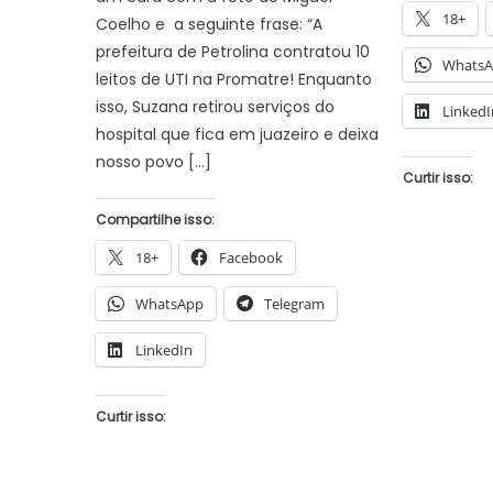
18+
Coelho e a seguinte frase: “A
prefeitura de Petrolina contratou 10
Whats
leitos de UTI na Promatre! Enquanto
isso, Suzana retirou serviços do
LinkedI
hospital que fica em juazeiro e deixa
nosso povo […]
Curtir isso:
Compartilhe isso:
18+
Facebook
WhatsApp
Telegram
LinkedIn
Curtir isso: