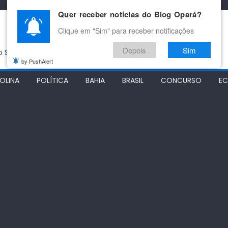
Quer receber notícias do Blog Opará?
Clique em "Sim" para receber notificações
Depois
Sim
do São Francisco
by PushAlert
OLINA
POLÍTICA
BAHIA
BRASIL
CONCURSO
E