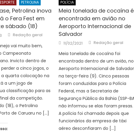
ESPORTE
PETROLINA
POLÍCIA
se, Petrolina inova
Meia tonelada de cocaína é
rá o Fera Fest em
encontrada em avião no
te sábado (18)
Aeroporto Internacional de
Salvador
Author
Redação geral
3
Author
Posted
Redação geral
11/02/2021
aneja vai muito bem,
on
no Campeonato
Meia tonelada de cocaína foi
no. Invicto dentro de
encontrada dentro de um avião, no
perder a cinco jogos, o
Aeroporto Internacional de Salvador
 a quarta colocação na
na terça-feira (9). Cinco pessoas
tá a um jogo de
foram conduzidas para a Polícia
ua classificação para as
Federal, mas a Secretaria de
final da competição.
Segurança Pública da Bahia (SSP-B
o (18), o Petrolina
não informou se elas foram presas.
Porto de Caruaru no […]
A polícia foi chamada depois que
funcionários da empresa de táxi
aéreo desconfiaram do […]
isso: