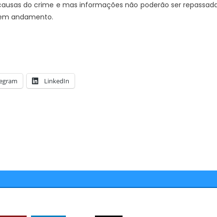
as causas do crime e mas informações não poderão ser repassad
o em andamento.
legram
LinkedIn