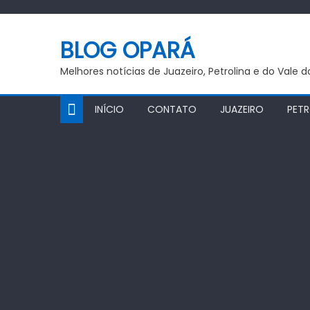
Skip
to
BLOG OPARÁ
content
Melhores notícias de Juazeiro, Petrolina e do Vale 
INÍCIO
CONTATO
JUAZEIRO
PETR