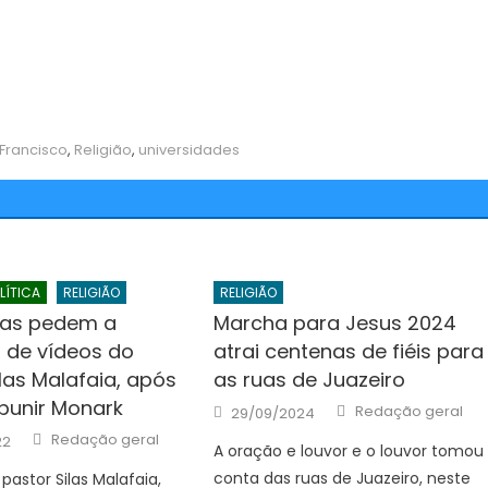
Francisco
,
Religião
,
universidades
LÍTICA
RELIGIÃO
RELIGIÃO
tas pedem a
Marcha para Jesus 2024
de vídeos do
atrai centenas de fiéis para
las Malafaia, após
as ruas de Juazeiro
punir Monark
Author
Posted
Redação geral
29/09/2024
on
Author
Redação geral
22
A oração e louvor e o louvor tomou
conta das ruas de Juazeiro, neste
astor Silas Malafaia,