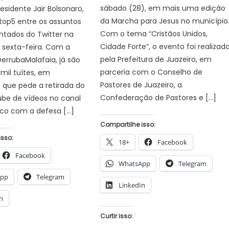
sábado (28), em mais uma edição
esidente Jair Bolsonaro,
da Marcha para Jesus no município
top5 entre os assuntos
Com o tema “Cristãos Unidos,
tados do Twitter na
Cidade Forte”, o evento foi realizad
 sexta-feira. Com a
pela Prefeitura de Juazeiro, em
rrubaMalafaia, já são
parceria com o Conselho de
 mil tuítes, em
Pastores de Juazeiro, a
que pede a retirada do
Confederação de Pastores e […]
ube de vídeos no canal
ico com a defesa […]
Compartilhe isso:
isso:
18+
Facebook
Facebook
WhatsApp
Telegram
App
Telegram
LinkedIn
n
Curtir isso: