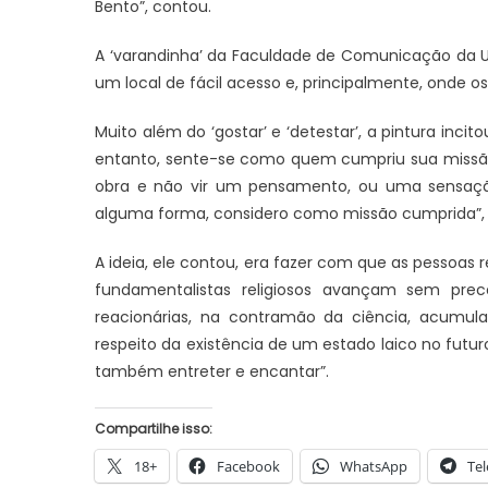
Bento”, contou.
A ‘varandinha’ da Faculdade de Comunicação da Un
um local de fácil acesso e, principalmente, onde 
Muito além do ‘gostar’ e ‘detestar’, a pintura incito
entanto, sente-se como quem cumpriu sua missão.
obra e não vir um pensamento, ou uma sensaçã
alguma forma, considero como missão cumprida”, 
A ideia, ele contou, era fazer com que as pessoas r
fundamentalistas religiosos avançam sem prec
reacionárias, na contramão da ciência, acumul
respeito da existência de um estado laico no futuro
também entreter e encantar”.
Compartilhe isso:
18+
Facebook
WhatsApp
Te