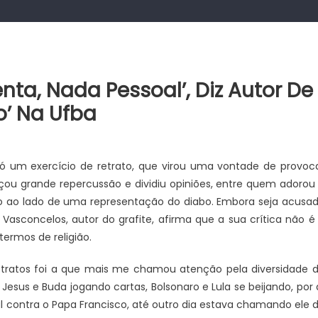
nta, Nada Pessoal’, Diz Autor De
o’ Na Ufba
 só um exercício de retrato, que virou uma vontade de provoc
nçou grande repercussão e dividiu opiniões, entre quem adorou
 ao lado de uma representação do diabo. Embora seja acusa
 Vasconcelos, autor do grafite, afirma que a sua crítica não é
ermos de religião.
retratos foi a que mais me chamou atenção pela diversidade 
sus e Buda jogando cartas, Bolsonaro e Lula se beijando, por 
al contra o Papa Francisco, até outro dia estava chamando ele 