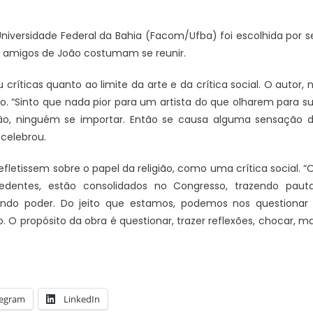
iversidade Federal da Bahia (Facom/Ufba) foi escolhida por s
os amigos de João costumam se reunir.
u críticas quanto ao limite da arte e da crítica social. O autor, 
 “Sinto que nada pior para um artista do que olharem para s
o, ninguém se importar. Então se causa alguma sensação 
celebrou.
efletissem sobre o papel da religião, como uma crítica social. “
edentes, estão consolidados no Congresso, trazendo paut
ando poder. Do jeito que estamos, podemos nos questionar
. O propósito da obra é questionar, trazer reflexões, chocar, m
legram
LinkedIn