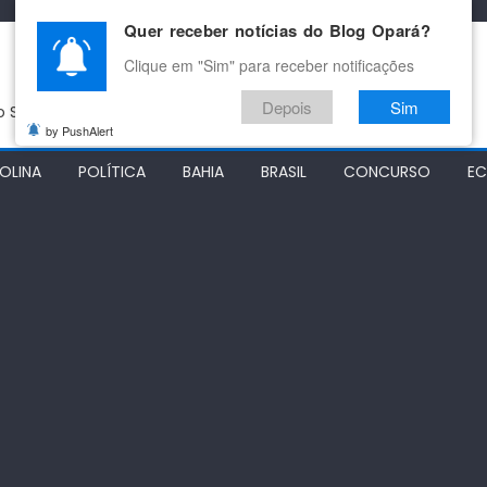
Quer receber notícias do Blog Opará?
Clique em "Sim" para receber notificações
Depois
Sim
do São Francisco
by PushAlert
OLINA
POLÍTICA
BAHIA
BRASIL
CONCURSO
E