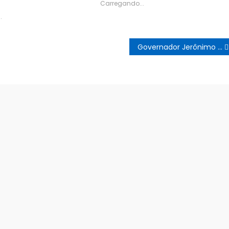
Carregando...
.
Governador Jerônimo Rodrigues anuncia mudanças no secretariado