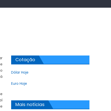
ar
Cotação
 e
do
Dólar Hoje
 à
Euro Hoje
de
aí
Mais notícias
de