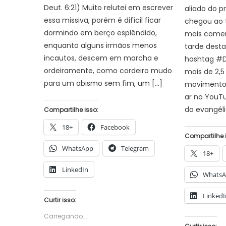
Deut. 6:21) Muito relutei em escrever
aliado do pr
essa missiva, porém é difícil ficar
chegou ao 
dormindo em berço esplêndido,
mais comen
enquanto alguns irmãos menos
tarde desta
incautos, descem em marcha e
hashtag #De
ordeiramente, como cordeiro mudo
mais de 2,5
para um abismo sem fim, um […]
movimento 
ar no YouT
do evangél
Compartilhe isso:
18+
Facebook
Compartilhe 
WhatsApp
Telegram
18+
LinkedIn
Whats
LinkedI
Curtir isso:
Carregando...