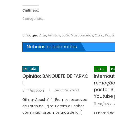
Curtir isso:
Carregando...
Tagged
Arte
,
Artistas
,
João Vasconcelos
,
Obra
,
Papa 
Notícias relacionadas
RELIGIÃO
BRASIL
PO
Opinião: BANQUETE DE FARAÓ
Internau
I
remoção 
pastor Si
Author
Posted
Redação geral
13/01/2024
on
Youtube 
Gilmar Acosta* “… Éramos escravos
Posted
20/02/20
de Faraó no Egito: Porém o Senhor
on
com mão forte, nos tirou de lá. (
O nome do p