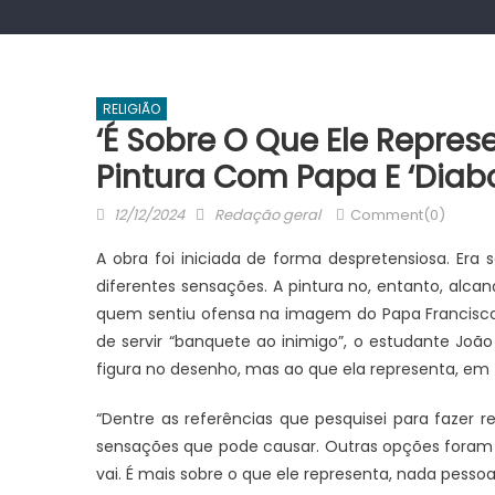
RELIGIÃO
‘É Sobre O Que Ele Represe
Pintura Com Papa E ‘diab
Posted
Author
12/12/2024
Redação geral
Comment(0)
on
A obra foi iniciada de forma despretensiosa. Era
diferentes sensações. A pintura no, entanto, alca
quem sentiu ofensa na imagem do Papa Francisco
de servir “banquete ao inimigo”, o estudante João
figura no desenho, mas ao que ela representa, em t
“Dentre as referências que pesquisei para fazer 
sensações que pode causar. Outras opções foram Je
vai. É mais sobre o que ele representa, nada pesso