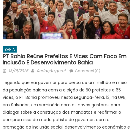
BAHIA
PT Bahia Reúne Prefeitos E Vices Com Foco Em
Inclusão E Desenvolvimento Bahia
Posted
Author
13/01/2025
Redação geral
Comment(0)
on
Legenda que vai governar para cerca de um milhão e meio
da população baiana com a eleição de 50 prefeitos e 65
vices, o PT Bahia promoveu nesta segunda-feira, 13, na UPB,
em Salvador, um seminário com os novos gestores para
dialogar sobre a construção dos mandatos e reafirmar o
compromisso do modo petista de governar, com a
promoção da inclusão social, desenvolvimento econômico e