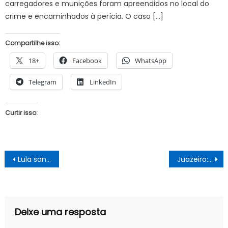
carregadores e munições foram apreendidos no local do
crime e encaminhados à perícia. O caso […]
Compartilhe isso:
18+
Facebook
WhatsApp
Telegram
LinkedIn
Curtir isso:
Navegação
Lula sanciona lei que proíbe uso de celular nas escolas em todo o país brasil
Juazeiro: após fortes chuvas comunidades da zona rural enfrentam falta de água potável e dificuldade acesso
de
Post
Deixe uma resposta