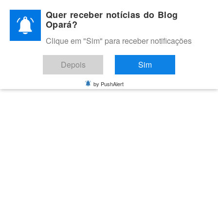
Skip
Quer receber notícias do Blog
to
Opará?
content
Clique em "Sim" para receber notificações
BLOG OPARÁ
Melhores notícias de Juazeiro, Petrolina e do Vale do São
Depois
Sim
Francisco
by PushAlert