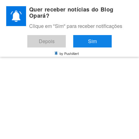
Skip
Quer receber notícias do Blog
to
Opará?
content
Clique em "Sim" para receber notificações
BLOG OPARÁ
Melhores notícias de Juazeiro, Petrolina e do Vale do São
Depois
Sim
Francisco
by PushAlert