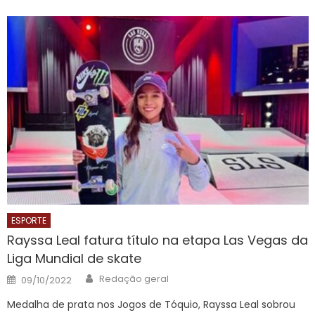
ESPORTE
Rayssa Leal fatura título na etapa Las Vegas da
Liga Mundial de skate
Author
Posted
Redação geral
09/10/2022
on
Medalha de prata nos Jogos de Tóquio, Rayssa Leal sobrou