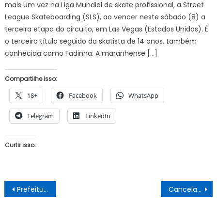
mais um vez na Liga Mundial de skate profissional, a Street
League Skateboarding (SLS), ao vencer neste sábado (8) a
terceira etapa do circuito, em Las Vegas (Estados Unidos). É
o terceiro título seguido da skatista de 14 anos, também
conhecida como Fadinha. A maranhense […]
Compartilhe isso:
18+
Facebook
WhatsApp
Telegram
LinkedIn
Curtir isso:
Navegação
Prefeitura de Juazeiro paga o abono de férias dos professores
Cancelamento do carnaval: Lula e Jerônimo não ajudaram Andrei nos custos da festa?
de