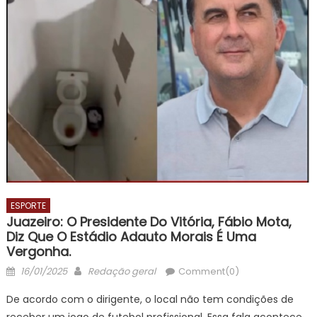
ESPORTE
Juazeiro: O Presidente Do Vitória, Fábio Mota,
Diz Que O Estádio Adauto Morais É Uma
Vergonha.
Posted
Author
16/01/2025
Redação geral
Comment(0)
on
De acordo com o dirigente, o local não tem condições de
receber um jogo de futebol profissional. Essa fala acontece