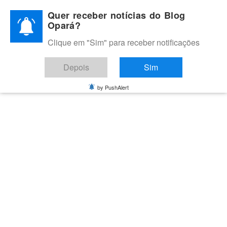
Skip
Quer receber notícias do Blog
to
Opará?
content
Clique em "Sim" para receber notificações
BLOG OPARÁ
Melhores notícias de Juazeiro, Petrolina e do Vale do São
Depois
Sim
Francisco
by PushAlert