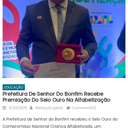
EDUCAÇÃO
Prefeitura De Senhor Do Bonfim Recebe
Premiação Do Selo Ouro Na Alfabetização
Posted
Author
11/02/2025
Redação geral
Comment(0)
on
A Prefeitura de Senhor do Bonfim recebeu o Selo Ouro do
Compromisso Nacional Criança Alfabetizada, um