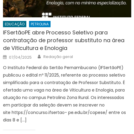
EDUCAÇÃO
PETROLINA
IFSertãoPE abre Processo Seletivo para
contratação de professor substituto na área
de Viticultura e Enologia
Author
Posted
Redação geral
07/04/2025
on
O Instituto Federal do Sertão Pernambucano (IFSertãoPE)
publicou o edital nº 11/2025, referente ao processo seletivo
simplificado para a contratação de Professor Substituto. É
ofertada uma vaga na área de Viticultura e Enologia, para
atuação no campus Petrolina Zona Rural. Os interessados
em participar da seleção devem se inscrever no
site https://concurso.ifsertao- pe.edu.br/copese/ entre os
dias 8 e […]