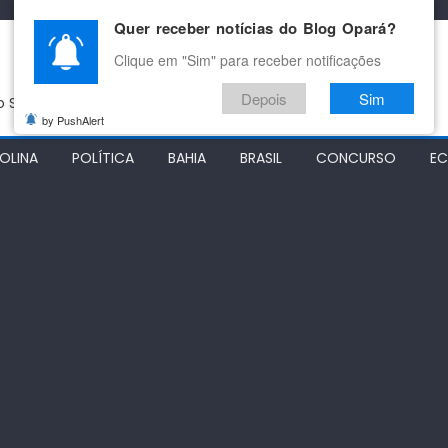
Quer receber notícias do Blog Opará?
Clique em "Sim" para receber notificações
Depois
Sim
do São Francisco
by PushAlert
OLINA
POLÍTICA
BAHIA
BRASIL
CONCURSO
E