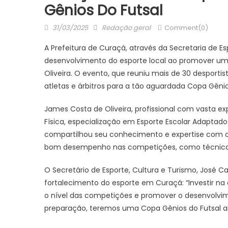
Gênios Do Futsal
Posted
Author
31/03/2025
Redação geral
Comment(0)
on
A Prefeitura de Curaçá, através da Secretaria de E
desenvolvimento do esporte local ao promover u
Oliveira. O evento, que reuniu mais de 30 desportis
atletas e árbitros para a tão aguardada Copa Gêni
James Costa de Oliveira, profissional com vasta e
Física, especialização em Esporte Escolar Adaptado
compartilhou seu conhecimento e expertise com os
bom desempenho nas competições, como técnicas d
O Secretário de Esporte, Cultura e Turismo, José Ca
fortalecimento do esporte em Curaçá: “Investir na
o nível das competições e promover o desenvolvi
preparação, teremos uma Copa Gênios do Futsal a