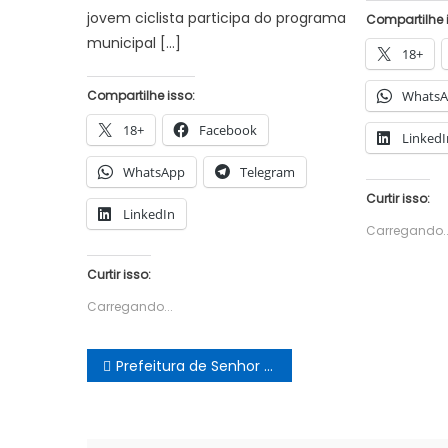
jovem ciclista participa do programa
Compartilhe 
municipal […]
18+
Compartilhe isso:
Whats
18+
Facebook
LinkedI
WhatsApp
Telegram
Curtir isso:
LinkedIn
Carregando..
Curtir isso:
Carregando...
Navegação
Prefeitura de Senhor do Bonfim lança o Projeto Convivência Fitness para promover saúde e bem-estar nas comunidades
de
Post