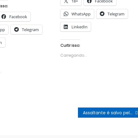
18+
Facebook
isso:
WhatsApp
Telegram
Facebook
LinkedIn
App
Telegram
n
Curtir isso:
Carregando...
.
Assaltante é salvo pela polícia da fúria de moradores do bairro de Mussurunga