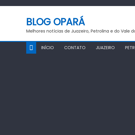
Skip
to
BLOG OPARÁ
content
Melhores notícias de Juazeiro, Petrolina e do Vale 
INÍCIO
CONTATO
JUAZEIRO
PETR