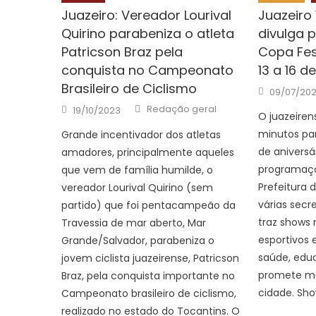
Juazeiro: Vereador Lourival
Juazeiro 
Quirino parabeniza o atleta
divulga 
Patricson Braz pela
Copa Fes
conquista no Campeonato
13 a 16 de
Brasileiro de Ciclismo
Posted
09/07/20
on
Author
Posted
Redação geral
19/10/2023
on
O juazeiren
minutos par
Grande incentivador dos atletas
de aniversá
amadores, principalmente aqueles
programaçã
que vem de família humilde, o
Prefeitura 
vereador Lourival Quirino (sem
várias secr
partido) que foi pentacampeão da
traz shows
Travessia de mar aberto, Mar
esportivos e
Grande/Salvador, parabeniza o
saúde, educ
jovem ciclista juazeirense, Patricson
promete mo
Braz, pela conquista importante no
cidade. Sho
Campeonato brasileiro de ciclismo,
realizado no estado do Tocantins. O