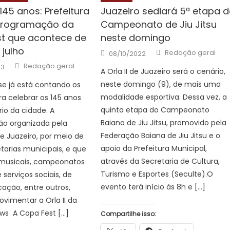
145 anos: Prefeitura
Juazeiro sediará 5ª etapa d
programação da
Campeonato de Jiu Jitsu
t que acontece de
neste domingo
 julho
Author
Posted
Redação geral
08/10/2022
on
Author
Redação geral
23
A Orla II de Juazeiro será o cenário,
neste domingo (9), de mais uma
se já está contando os
modalidade esportiva. Dessa vez, a
a celebrar os 145 anos
quinta etapa do Campeonato
rio da cidade. A
Baiano de Jiu Jitsu, promovido pela
o organizada pela
Federação Baiana de Jiu Jitsu e o
de Juazeiro, por meio de
apoio da Prefeitura Municipal,
etarias municipais, e que
através da Secretaria de Cultura,
 musicais, campeonatos
Turismo e Esportes (Seculte).O
 serviços sociais, de
evento terá início às 8h e […]
ação, entre outros,
vimentar a Orla II da
ws A Copa Fest […]
Compartilhe isso: