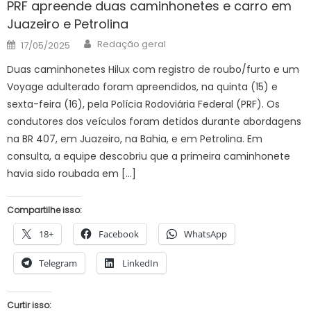
PRF apreende duas caminhonetes e carro em
Juazeiro e Petrolina
Author
Posted
Redação geral
17/05/2025
on
Duas caminhonetes Hilux com registro de roubo/furto e um
Voyage adulterado foram apreendidos, na quinta (15) e
sexta-feira (16), pela Polícia Rodoviária Federal (PRF). Os
condutores dos veículos foram detidos durante abordagens
na BR 407, em Juazeiro, na Bahia, e em Petrolina. Em
consulta, a equipe descobriu que a primeira caminhonete
havia sido roubada em […]
Compartilhe isso:
18+
Facebook
WhatsApp
Telegram
LinkedIn
Curtir isso: