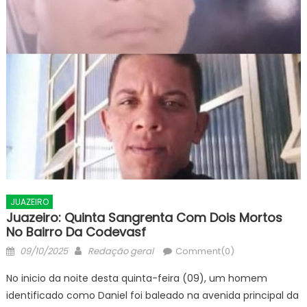
JUAZEIRO
Juazeiro: Quinta Sangrenta Com Dois Mortos
No Bairro Da Codevasf
Posted
Author
09/10/2025
Redação geral
Comment(0)
on
No inicio da noite desta quinta-feira (09), um homem
identificado como Daniel foi baleado na avenida principal da