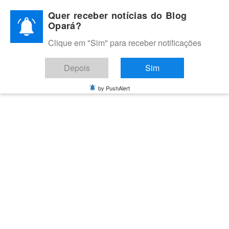
Skip
Quer receber notícias do Blog
to
Opará?
content
Clique em "Sim" para receber notificações
BLOG OPARÁ
Melhores notícias de Juazeiro, Petrolina e do Vale do São
Depois
Sim
Francisco
by PushAlert