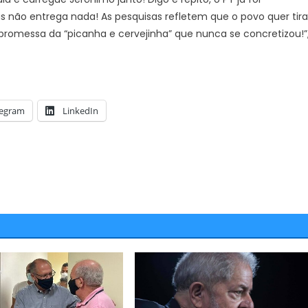
não entrega nada! As pesquisas refletem que o povo quer tira
promessa da “picanha e cervejinha” que nunca se concretizou!”
JUAZEIRO
Acidente de trânsito com
Juazeiro: Iniciativa da Aciaj, Gr
ova rotatória do Calu
avança no planejamento de a
legram
LinkedIn
para coibir crimes no centro
comercial