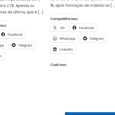
18, após formação de maioria na […
l e CTB. Apenas os
tes da última, que é […]
Compartilhe isso:
isso:
18+
Facebook
Facebook
WhatsApp
Telegram
App
Telegram
LinkedIn
n
Curtir isso: