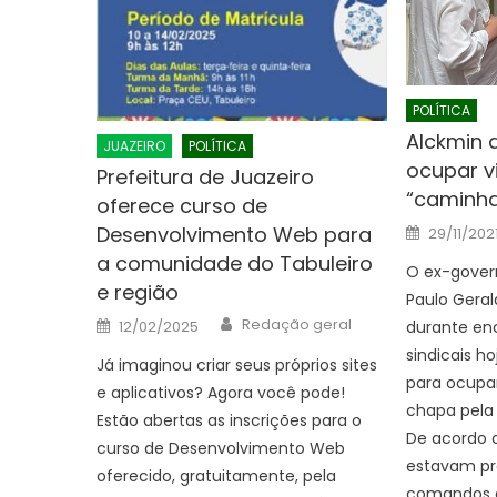
POLÍTICA
Alckmin 
JUAZEIRO
POLÍTICA
ocupar vi
Prefeitura de Juazeiro
“caminh
oferece curso de
Posted
Desenvolvimento Web para
29/11/202
on
a comunidade do Tabuleiro
O ex-gover
e região
Paulo Geral
Author
Posted
Redação geral
12/02/2025
durante en
on
sindicais ho
Já imaginou criar seus próprios sites
para ocupar
e aplicativos? Agora você pode!
chapa pela 
Estão abertas as inscrições para o
De acordo c
curso de Desenvolvimento Web
estavam pr
oferecido, gratuitamente, pela
comandos da