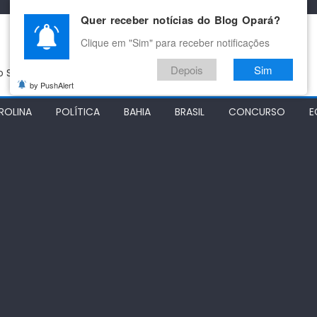
Quer receber notícias do Blog Opará?
Clique em "Sim" para receber notificações
Depois
Sim
do São Francisco
by PushAlert
ROLINA
POLÍTICA
BAHIA
BRASIL
CONCURSO
E