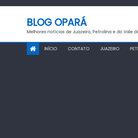
Skip
to
BLOG OPARÁ
content
Melhores notícias de Juazeiro, Petrolina e do Vale 
INÍCIO
CONTATO
JUAZEIRO
PET