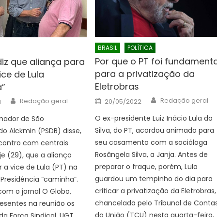
BRASIL
POLÍTICA
Por que o PT foi fundamenta
diz que aliança para
para a privatização da
ce de Lula
Eletrobras
a”
Author
Author
Posted
Redação geral
Redação geral
20/05/2022
1
on
O ex-presidente Luiz Inácio Lula da
nador de São
Silva, do PT, acordou animado para
do Alckmin (PSDB) disse,
seu casamento com a socióloga
contro com centrais
Rosângela Silva, a Janja. Antes de
je (29), que a aliança
preparar o fraque, porém, Lula
 a vice de Lula (PT) na
guardou um tempinho do dia para
Presidência “caminha”.
criticar a privatização da Eletrobras,
om o jornal O Globo,
chancelada pelo Tribunal de Conta
esentes na reunião os
da União (TCU) nesta quarta-feira,
 Força Sindical, UGT,