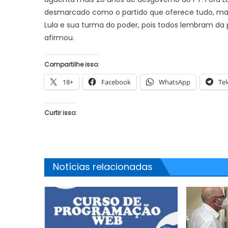
desmarcado como o partido que oferece tudo, mas 
Lula e sua turma do poder, pois todos lembram da 
afirmou.
JUAZEIRO
Juazeiro: 
Compartilhe isso:
JUAZEIRO
vítima na n
Protegido: Eleições 2026: Quem está
18+
Facebook
WhatsApp
Te
pagando ao blogueiro para difamar
Juvenilson Passos? Fogo amigo?
Curtir isso:
Notícias relacionadas