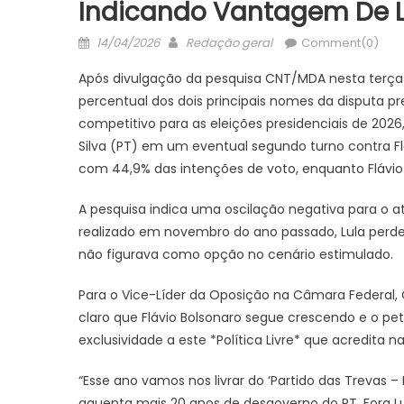
Indicando Vantagem De L
Posted
Author
14/04/2026
Redação geral
Comment(0)
on
Após divulgação da pesquisa CNT/MDA nesta terça-f
percentual dos dois principais nomes da disputa 
competitivo para as eleições presidenciais de 2026,
Silva (PT) em um eventual segundo turno contra Fl
com 44,9% das intenções de voto, enquanto Flávio 
A pesquisa indica uma oscilação negativa para o 
realizado em novembro do ano passado, Lula perdeu
não figurava como opção no cenário estimulado.
Para o Vice-Líder da Oposição na Câmara Federal, 
claro que Flávio Bolsonaro segue crescendo e o pe
exclusividade a este *Política Livre* que acredita na
“Esse ano vamos nos livrar do ‘Partido das Trevas 
aguenta mais 20 anos de desgoverno do PT. Fora Lula