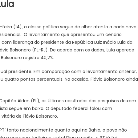
ula
eira (14), a classe política segue de olhar atento a cada novo
presidencial. O levantamento que apresentou um cenário
 com liderança do presidente da República Luiz Inácio Lula da
ávio Bolsonaro (PL-RJ). De acordo com os dados, Lula aparece
Bolsonaro registra 40,2%.
atual presidente. Em comparação com o levantamento anterior,
 quatro pontos percentuais. Na ocasião, Flávio Bolsonaro ainda
Capitão Alden (PL), os últimos resultados das pesquisas deixam
tista segue em baixa. O deputado federal falou com
 vitória de Flávio Bolsonaro.
– PT’ tanto nacionalmente quanto aqui na Bahia, o povo não
 e carregue Jerônimo junto! Digo e repito, o PT já foi