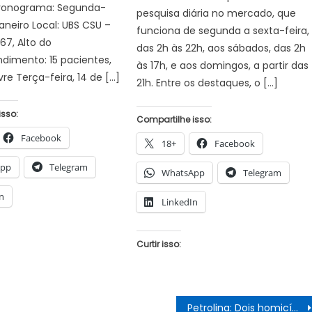
cronograma: Segunda-
pesquisa diária no mercado, que
 janeiro Local: UBS CSU –
funciona de segunda a sexta-feira,
 67, Alto do
das 2h às 22h, aos sábados, das 2h
dimento: 15 pacientes,
às 17h, e aos domingos, a partir das
re Terça-feira, 14 de […]
21h. Entre os destaques, o […]
isso:
Compartilhe isso:
Facebook
18+
Facebook
App
Telegram
WhatsApp
Telegram
n
LinkedIn
Curtir isso:
Petrolina: Dois homicídios marcam o final de semana no município