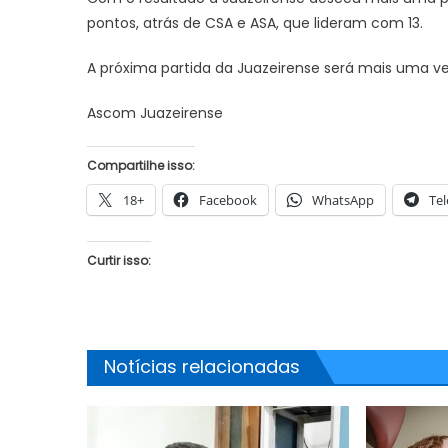
pontos, atrás de CSA e ASA, que lideram com 13.
A próxima partida da Juazeirense será mais uma ve
JUAZEIRO
Ascom Juazeirense
Aciaj passa a integrar Comitê
Interinstitucional de Segurança
JUAZEIRO
Compartilhe isso:
Pública para fortalecer ações em
Juazeiro: 
Juazeiro
18+
Facebook
WhatsApp
Te
esvaziado 
Água
debate sobr
Curtir isso:
uma crise 
Notícias relacionadas