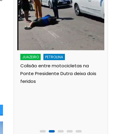
JUAZEIRO
A lenda d
JUAZEIRO
PETROLINA
Francisco:
Colisão entre motocicletas na
para a 2ª
Ponte Presidente Dutra deixa dois
feridos
e que
do
vias