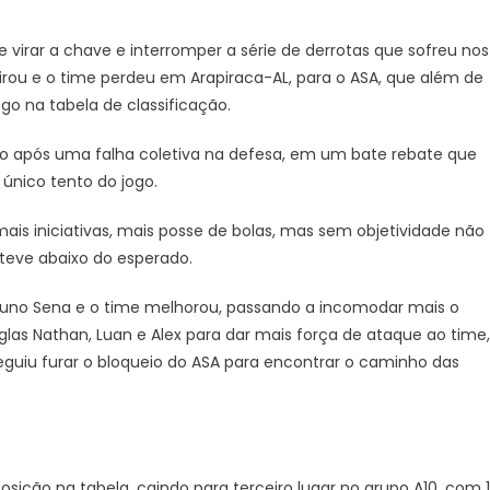
e virar a chave e interromper a série de derrotas que sofreu nos
virou e o time perdeu em Arapiraca-AL, para o ASA, que além de
o na tabela de classificação.
po após uma falha coletiva na defesa, em um bate rebate que
 único tento do jogo.
mais iniciativas, mais posse de bolas, mas sem objetividade não
steve abaixo do esperado.
runo Sena e o time melhorou, passando a incomodar mais o
uglas Nathan, Luan e Alex para dar mais força de ataque ao time,
seguiu furar o bloqueio do ASA para encontrar o caminho das
ição na tabela, caindo para terceiro lugar no grupo A10, com 