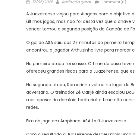
Posted
Author
17/05/2026
Redação geral
Comment(0)
on
A Juazeirense viajou para Alagoas com o objetivo d
últimos jogos, mas não foi desta vez que a chave 
vencer tomou a segunda posição do Cancão de Fog
O gol do ASA saiu aos 27 minutos do primeiro tem
encontrou o jogador Arthuzinho livre para marcar o
Na primeira etapa foi só isso. O time da casa teve 
ofereceu grandes riscos para a Juazeirense, que e
Na segunda etapa, Romarinho voltou no lugar de B
adversário. O treinador Zé Carijé ainda escalou Do
mas apesar do domínio territorial, o time não con
redes.
Fim de jogo em Arapiraca: ASA 1 x 0 Juazeirense.
Com o resultado a Juazeirense desceu mais uma pos