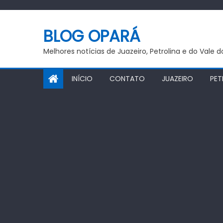
Skip
to
BLOG OPARÁ
content
Melhores notícias de Juazeiro, Petrolina e do Vale 
INÍCIO
CONTATO
JUAZEIRO
PET