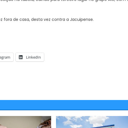
z fora de casa, desta vez contra a Jacuipense.
Vídeo expõe comércio
legram
LinkedIn
na cidade e reacende
e possíveis efeitos de
econômica
JUAZEIRO
Juazeiro: Agricultores do Salitr
prometem fechar a via nesta
segunda-feira (10), em razão 
péssimo serviço realizado nas 