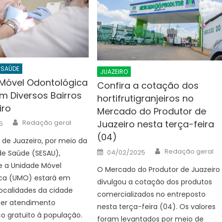
SAÚDE
JUAZEIRO
Móvel Odontológica
Confira a cotação dos
m Diversos Bairros
hortifrutigranjeiros no
iro
Mercado do Produtor de
Author
Juazeiro nesta terça-feira
Redação geral
5
(04)
a de Juazeiro, por meio da
Author
Posted
Redação geral
04/02/2025
de Saúde (SESAU),
on
e a Unidade Móvel
O Mercado do Produtor de Juazeiro
ca (UMO) estará em
divulgou a cotação dos produtos
localidades da cidade
comercializados no entreposto
cer atendimento
nesta terça-feira (04). Os valores
o gratuito à população.
foram levantados por meio de