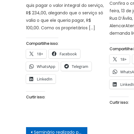
Confira o 
quis pagar o valor integral do serviço,
feira, 13 de
R$ 234,00, alegando que o serviço só
Rua D’Ávila,
valia o que ele queria pagar, R$
AlencarAten
100,00. Como os proprietários […]
demanda liv
Compartilhe isso:
Compartilhe 
18+
Facebook
18+
WhatsApp
Telegram
Whats
LinkedIn
LinkedI
Curtir isso:
Curtir isso:
Navegação
Seminário realizado pela Prefeitura de Juazeiro debate o fortalecimento da agricultura familiar na alimentação escolar do município