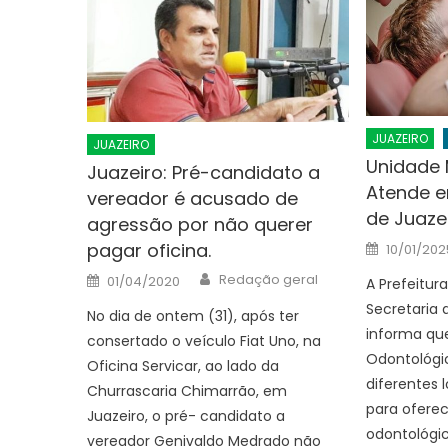
JUAZEIRO
JUAZEIRO
Unidade 
Juazeiro: Pré-candidato a
Atende e
vereador é acusado de
de Juaze
agressão por não querer
Posted
pagar oficina.
10/01/202
on
Author
Posted
Redação geral
01/04/2020
A Prefeitur
on
Secretaria 
No dia de ontem (31), após ter
informa qu
consertado o veículo Fiat Uno, na
Odontológi
Oficina Servicar, ao lado da
diferentes 
Churrascaria Chimarrão, em
para ofere
Juazeiro, o pré- candidato a
odontológic
vereador Genivaldo Medrado não