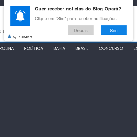
Quer receber notícias do Blog Opará?
Clique em "Sim" para receber notificações
Depois
Sim
do São Francisco
by PushAlert
ROLINA
POLÍTICA
BAHIA
BRASIL
CONCURSO
E