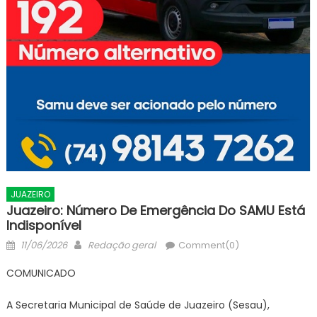
JUAZEIRO
Juazeiro: Número De Emergência Do SAMU Está
Indisponível
Posted
Author
11/06/2026
Redação geral
Comment(0)
on
COMUNICADO
A Secretaria Municipal de Saúde de Juazeiro (Sesau),