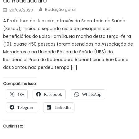
do Rodeadouro
Author
Posted
Redação geral
20/09/2023
on
A Prefeitura de Juazeiro, através da Secretaria de Saúde
(Sesau), iniciou o segundo ciclo de pesagens dos
beneficiários do Bolsa Família. Na manhã desta terça-feira
(19), quase 450 pessoas foram atendidas na Associação de
Moradores e na Unidade Básica de Saúde (UBS) do
Residencial Praia do Rodeadouro.A beneficiária Ane Karine
dos Santos não perdeu tempo […]
Compartilhe isso:
18+
Facebook
WhatsApp
Telegram
LinkedIn
Curtir isso: