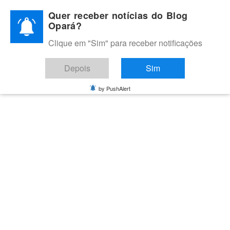
Skip
Quer receber notícias do Blog
to
Opará?
content
Clique em "Sim" para receber notificações
BLOG OPARÁ
Melhores notícias de Juazeiro, Petrolina e do Vale do São
Depois
Sim
Francisco
by PushAlert