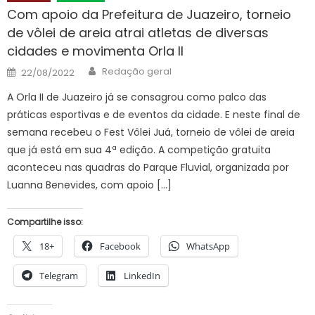
Com apoio da Prefeitura de Juazeiro, torneio
de vôlei de areia atrai atletas de diversas
cidades e movimenta Orla II
Author
Posted
Redação geral
22/08/2022
on
A Orla II de Juazeiro já se consagrou como palco das
práticas esportivas e de eventos da cidade. E neste final de
semana recebeu o Fest Vôlei Juá, torneio de vôlei de areia
que já está em sua 4ª edição. A competição gratuita
aconteceu nas quadras do Parque Fluvial, organizada por
Luanna Benevides, com apoio […]
Compartilhe isso:
18+
Facebook
WhatsApp
Telegram
LinkedIn