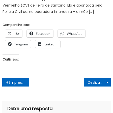
Vermelho (CV) de Feira de Santana. Ela é apontada pela
Polícia Civil como operadora financeira – a mãe […]
Compartilhe isso:
18+
Facebook
WhatsApp
Telegram
LinkedIn
Curtir isso:
Navegação
Empresário de Ouricuri enviou áudios dentro de porta-malas antes de ser assassinado
Deslizamento de terra deixa três mortos e sete desaparecidos na Índia
de
Post
Deixe uma resposta