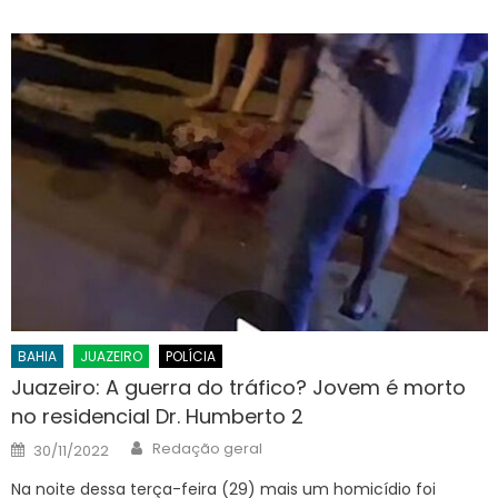
BAHIA
JUAZEIRO
POLÍCIA
Juazeiro: A guerra do tráfico? Jovem é morto
no residencial Dr. Humberto 2
Author
Posted
Redação geral
30/11/2022
on
Na noite dessa terça-feira (29) mais um homicídio foi