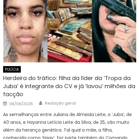
POLÍCIA
Herdeira do tráfico: filha da líder da ‘Tropa da
Juba’ é integrante do CV e já ‘lavou’ milhões da
facção
Author
Posted
Redação geral
08/09/2025
on
As semelhanças entre Juliana de Almeida Leite, a ‘Juba’, de
40 anos, e Hayanna Letícia Leite da Silva, de 25, vão muito
além da herança genética. Tal qual a mãe, a filha,
conhecida como ‘Haay’, faz parte também do Comando