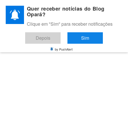
Skip
Quer receber notícias do Blog
to
Opará?
content
Clique em "Sim" para receber notificações
BLOG OPARÁ
Melhores notícias de Juazeiro, Petrolina e do Vale do São
Depois
Sim
Francisco
by PushAlert