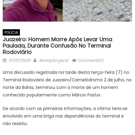
POLÍCIA
Juazeiro: Homem Morre Após Levar Uma
Paulada, Durante Confusão No Terminal
Rodoviário
Posted
Author
07/07/2026
Redação geral
Comment(0)
on
Uma discussão registrada na tarde desta terça-feira (7) no
Terminal Rodoviário de Juazeiro/Camelódromo 2 de julho, no
norte da Bahia, terminou com a morte de um homem
conhecido popularmente como Márcio Pastor.
De acordo com as primeiras informações, a vítima teria se
envolvido em uma briga nas dependências do terminal e
não resistiu.